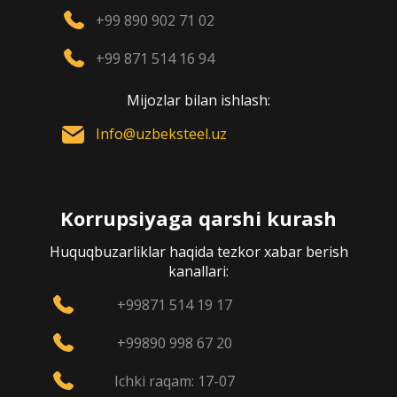
+99 890 902 71 02
+99 871 514 16 94
Mijozlar bilan ishlash:
Info@uzbeksteel.uz
Korrupsiyaga qarshi kurash
Huquqbuzarliklar haqida tezkor xabar berish
kanallari:
+99871 514 19 17
+99890 998 67 20
Ichki raqam: 17-07