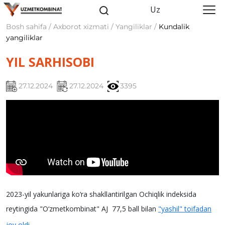
Uz
Bosh sahifa / Axborot xizmati / Yangiliklar /
Kundalik
yangiliklar
YIL SARHISOBI
27.12.2024
27.12.2024
3395
2023-yil yakunlariga ko‘ra shakllantirilgan Ochiqlik indeksida
reytingida "O‘zmetkombinat" AJ 77,5 ball bilan
"yashil" toifadan
joy oldi.