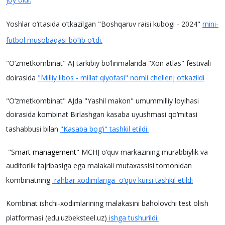
Yoshlar o‘rtasida o‘tkazilgan "Boshqaruv raisi kubogi - 2024"
mini-
futbol musobaqasi bo‘lib o‘tdi.
"O‘zmetkombinat" AJ tarkibiy bo‘linmalarida "Xon atlas" festivali
doirasida
"Milliy libos - millat qiyofasi" nomli chellenj o‘tkazildi
"O‘zmetkombinat" AJda "Yashil makon" umummilliy loyihasi
doirasida kombinat Birlashgan kasaba uyushmasi qo‘mitasi
tashabbusi bilan
"Kasaba bog‘i" tashkil etildi.
"S
mart management
" MCHJ o‘quv markazining murabbiylik va
auditorlik tajribasiga ega malakali mutaxassisi tomonidan
kombinatning
rahbar xodimlariga o‘quv kursi tashkil etildi
Kombinat ishchi-xodimlarining malakasini baholovchi test olish
platformasi (edu.uzbeksteel.uz)
ishga tushurildi.