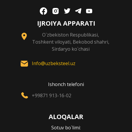
IJROIYA APPARATI
O`zbekiston Respublikasi,
Toshkent viloyati, Bekobod shahri,
Sirdaryo ko`chasi
Info@uzbeksteel.uz
Ishonch telefoni
+99871 913-16-02
ALOQALAR
Sotuv bo`limi: