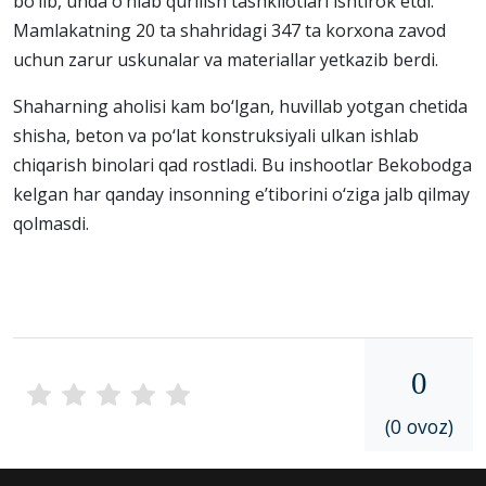
bo‘lib, unda o‘nlab qurilish tashkilotlari ishtirok etdi.
Mamlakatning 20 ta shahridagi 347 ta korxona zavod
uchun zarur uskunalar va materiallar yetkazib berdi.
Shaharning aholisi kam bo‘lgan, huvillab yotgan chetida
shisha, beton va po‘lat konstruksiyali ulkan ishlab
chiqarish binolari qad rostladi. Bu inshootlar Bekobodga
kelgan har qanday insonning e’tiborini o‘ziga jalb qilmay
qolmasdi.
0
(0 ovoz)