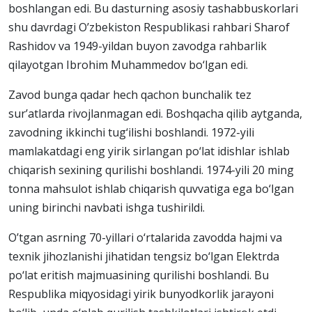
boshlangan edi. Bu dasturning asosiy tashabbuskorlari
shu davrdagi O’zbekiston Respublikasi rahbari Sharof
Rashidov va 1949-yildan buyon zavodga rahbarlik
qilayotgan Ibrohim Muhammedov bo‘lgan edi.
Zavod bunga qadar hech qachon bunchalik tez
sur’atlarda rivojlanmagan edi. Boshqacha qilib aytganda,
zavodning ikkinchi tug‘ilishi boshlandi. 1972-yili
mamlakatdagi eng yirik sirlangan po‘lat idishlar ishlab
chiqarish sexining qurilishi boshlandi. 1974-yili 20 ming
tonna mahsulot ishlab chiqarish quvvatiga ega bo‘lgan
uning birinchi navbati ishga tushirildi.
O’tgan asrning 70-yillari o‘rtalarida zavodda hajmi va
texnik jihozlanishi jihatidan tengsiz bo‘lgan Elektrda
po‘lat eritish majmuasining qurilishi boshlandi. Bu
Respublika miqyosidagi yirik bunyodkorlik jarayoni