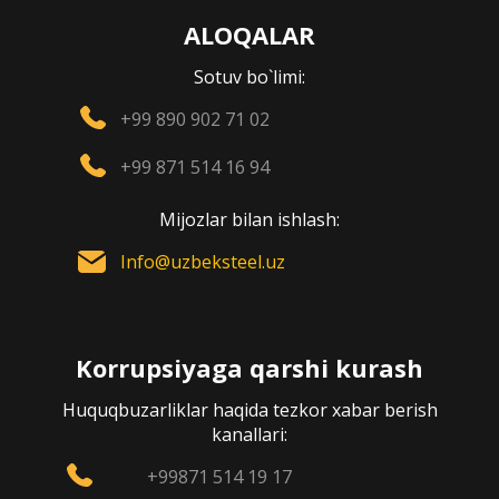
ALOQALAR
Sotuv bo`limi:
+99 890 902 71 02
+99 871 514 16 94
Mijozlar bilan ishlash:
Info@uzbeksteel.uz
Korrupsiyaga qarshi kurash
Huquqbuzarliklar haqida tezkor xabar berish
kanallari:
+99871 514 19 17