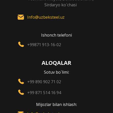
Sirdaryo ko`chasi
Info@uzbeksteel.uz
Ishonch telefoni
+99871 913-16-02
ALOQALAR
Sotuv bo`limi:
+99 890 902 71 02
+99 871 514 16 94
Mijozlar bilan ishlash: