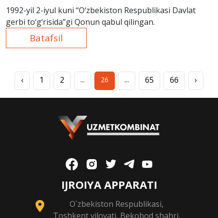
1992-yil 2-iyul kuni “O‘zbekiston Respublikasi Davlat
gerbi to‘g‘risida”gi Qonun qabul qilingan.
Batafsil
‹
1
2
65
66
›
...
26
...
IJROIYA APPARATI
O`zbekiston Respublikasi,
Toshkent viloyati, Bekobod shahri,