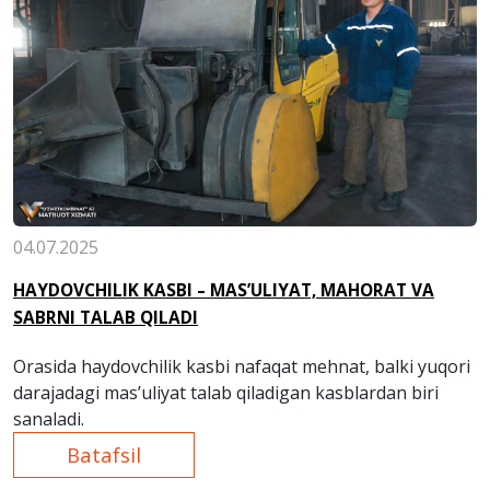
04.07.2025
HAYDOVCHILIK KASBI – MAS’ULIYAT, MAHORAT VA
SABRNI TALAB QILADI
Orasida haydovchilik kasbi nafaqat mehnat, balki yuqori
darajadagi mas’uliyat talab qiladigan kasblardan biri
sanaladi.
Batafsil