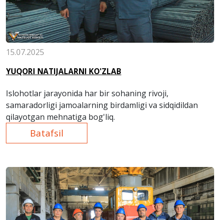
15.07.2025
YUQORI NATIJALARNI KO'ZLAB
Islohotlar jarayonida har bir sohaning rivoji,
samaradorligi jamoalarning birdamligi va sidqidildan
qilayotgan mehnatiga bog'liq.
Batafsil