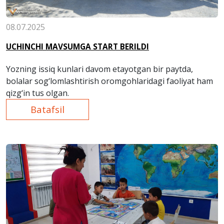
08.07.2025
UCHINCHI MAVSUMGA START BERILDI
Yozning issiq kunlari davom etayotgan bir paytda,
bolalar sog‘lomlashtirish oromgohlaridagi faoliyat ham
qizg‘in tus olgan.
Batafsil