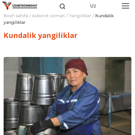
Uz
Bosh sahifa / Axborot xizmati / Yangiliklar /
Kundalik
yangiliklar
Kundalik yangiliklar