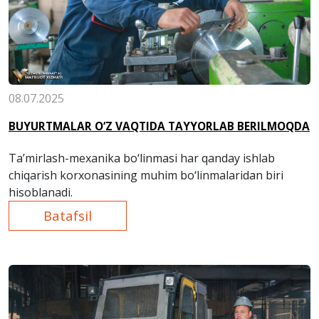
08.07.2025
BUYURTMALAR O‘Z VAQTIDA TAYYORLAB BERILMOQDA
Ta’mirlash-mexanika bo‘linmasi har qanday ishlab
chiqarish korxonasining muhim bo‘linmalaridan biri
hisoblanadi.
Batafsil