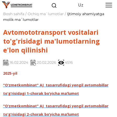
Uz
Bosh sahifa / Ochiq ma`lumotlar /
Ijtimoiy ahamiyatga
molik ma`lumotlar
Avtomototransport vositalari
to'g'risidagi ma'lumotlarning
e'lon qilinishi
16.02.2024
20.02.2026
4516
2025-yil
"O‘zmetkombinat" AJ tasarrufidagi yengil avtomobillar
to‘g‘risidagi 1-chorak bo‘yicha ma’lumot
"O‘zmetkombinat" AJ tasarrufidagi yengil avtomobillar
to‘g‘risidagi 2-chorak bo‘yicha ma’lumot