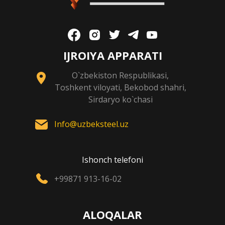
IJROIYA APPARATI
O`zbekiston Respublikasi,
Toshkent viloyati, Bekobod shahri,
Sirdaryo ko`chasi
Info@uzbeksteel.uz
Ishonch telefoni
+99871 913-16-02
ALOQALAR