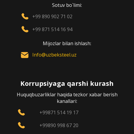
Sotuv bo`limi:
+99 890 902 71 02
+99 871 514 16 94
Mijozlar bilan ishlash:
Info@uzbeksteel.uz
Korrupsiyaga qarshi kurash
Huquqbuzarliklar haqida tezkor xabar berish
kanallari:
+99871 514 19 17
+99890 998 67 20