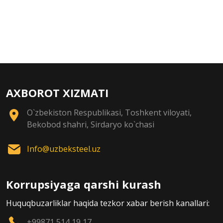
AXBOROT XIZMATI
O`zbekiston Respublikasi, Toshkent viloyati,
Bekobod shahri, Sirdaryo ko`chasi
Info@uzbeksteel.uz
Korrupsiyaga qarshi kurash
Huquqbuzarliklar haqida tezkor xabar berish kanallari:
+99871 514 19 17