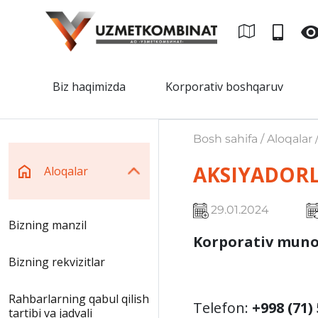
Biz haqimizda
Korporativ boshqaruv
Bosh sahifa / Aloqalar 
AKSIYADOR
Aloqalar
29.01.2024
Bizning manzil
Korporativ
muno
Bizning rekvizitlar
Rahbarlarning qabul qilish
Telefon:
+998 (71)
tartibi va jadvali