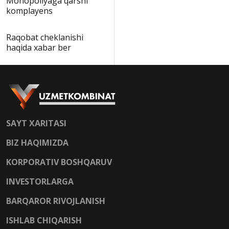
Monopoliyaga qarshi
komplayens
Raqobat cheklanishi
haqida xabar ber
SAYT XARITASI
BIZ HAQIMIZDA
KORPORATIV BOSHQARUV
INVESTORLARGA
BARQAROR RIVOJLANISH
ISHLAB CHIQARISH