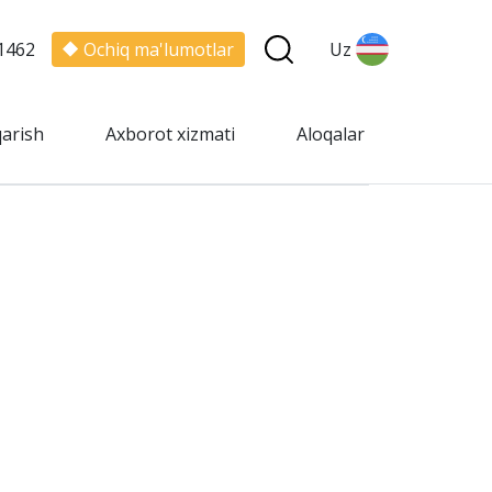
1462
Ochiq ma'lumotlar
Uz
qarish
Axborot xizmati
Aloqalar