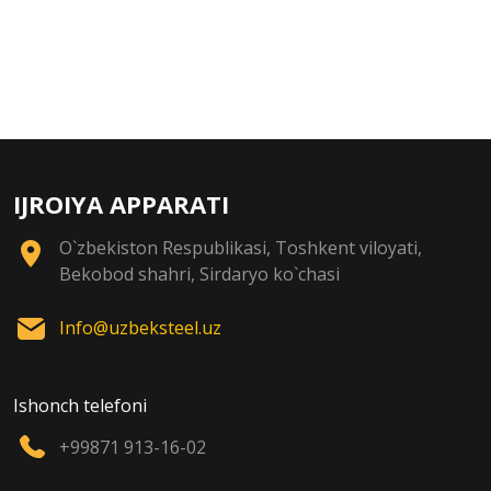
IJROIYA APPARATI
O`zbekiston Respublikasi, Toshkent viloyati,
Bekobod shahri, Sirdaryo ko`chasi
Info@uzbeksteel.uz
Ishonch telefoni
+99871 913-16-02