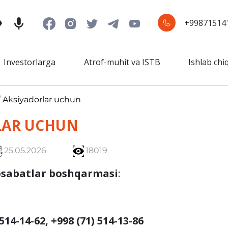
+99871514
Investorlarga
Atrof-muhit va ISTB
Ishlab chi
/
Aksiyadorlar uchun
LAR UCHUN
25.05.2026
18019
sabatlar
boshqarmasi
:
 514-14-62, +998 (71) 514-13-86