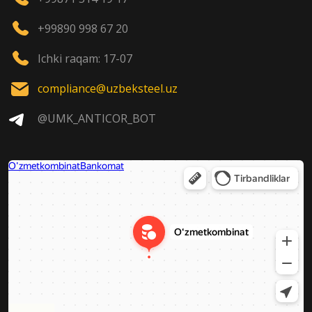
+99890 998 67 20
Ichki raqam: 17-07
compliance@uzbeksteel.uz
@UMK_ANTICOR_BOT