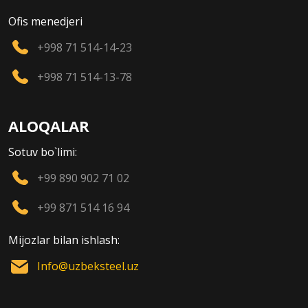
Ofis menedjeri
+998 71 514-14-23
+998 71 514-13-78
ALOQALAR
Sotuv bo`limi:
+99 890 902 71 02
+99 871 514 16 94
Mijozlar bilan ishlash:
Info@uzbeksteel.uz