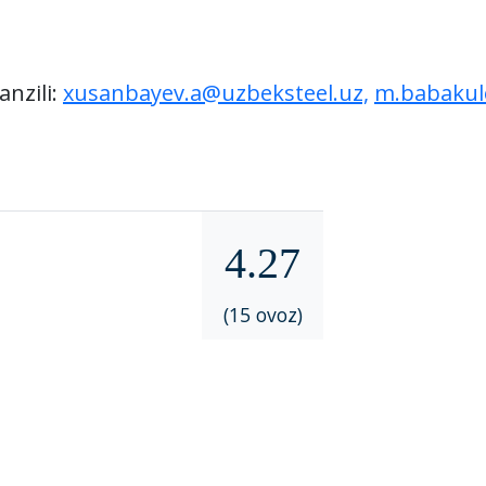
6
nzili:
xusanbayev.a@uzbeksteel.uz,
m.babakul
4.27
(15 ovoz)