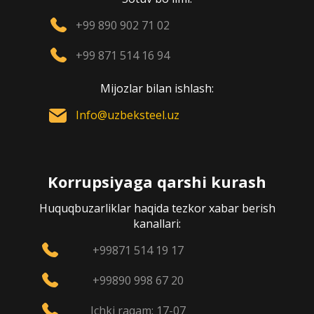
+99 890 902 71 02
+99 871 514 16 94
Mijozlar bilan ishlash:
Info@uzbeksteel.uz
Korrupsiyaga qarshi kurash
Huquqbuzarliklar haqida tezkor xabar berish
kanallari:
+99871 514 19 17
+99890 998 67 20
Ichki raqam: 17-07