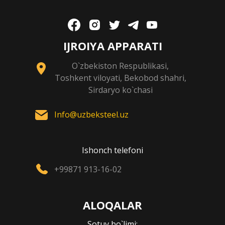
IJROIYA APPARATI
O`zbekiston Respublikasi,
Toshkent viloyati, Bekobod shahri,
Sirdaryo ko`chasi
Info@uzbeksteel.uz
Ishonch telefoni
+99871 913-16-02
ALOQALAR
Sotuv bo`limi: