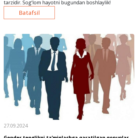
tarzidir. Sog‘lom hayotni bugundan boshlaylik!
Batafsil
27.09.2024
Gender tenglikni taʼminlashga qaratilgan qonunlar