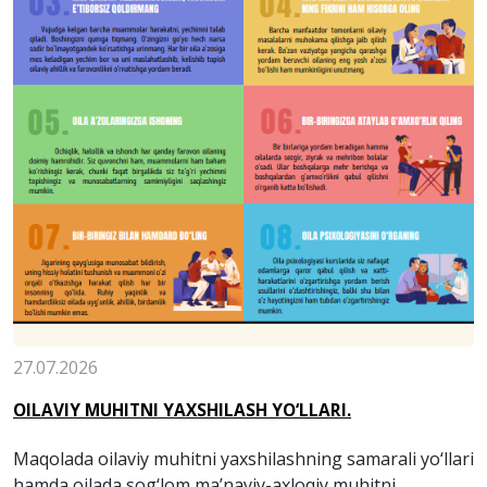
27.07.2026
OILAVIY MUHITNI YAXSHILASH YO‘LLARI.
Maqolada oilaviy muhitni yaxshilashning samarali yo‘llari
hamda oilada sog‘lom ma’naviy-axloqiy muhitni