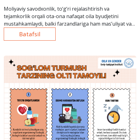
Moliyaviy savodxonlik, to‘g‘ri rejalashtirish va
tejamkorlik orqali ota-ona nafaqat oila byudjetini
mustahkamlaydi, balki farzandlariga ham mas’uliyat va
ongli sarflash madaniyatini o‘rgatadi.
Batafsil