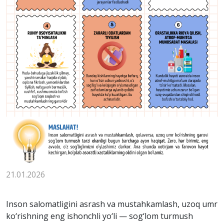
21.01.2026
Inson salomatligini asrash va mustahkamlash, uzoq umr
ko‘rishning eng ishonchli yo‘li — sog‘lom turmush