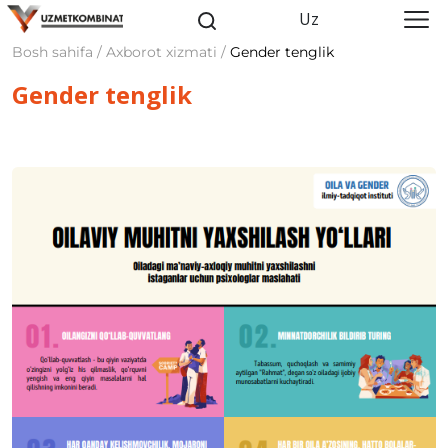
Uz
Bosh sahifa / Axborot xizmati /
Gender tenglik
Gender tenglik