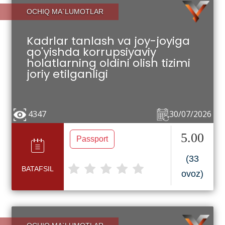
OCHIQ MA`LUMOTLAR
Kadrlar tanlash va joy-joyiga
qo'yishda korrupsiyaviy
holatlarning oldini olish tizimi
joriy etilganligi
4347
30/07/2026
5.00
Passport
(33
BATAFSIL
ovoz)