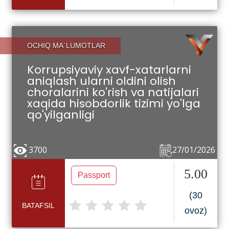
OCHIQ MA`LUMOTLAR
Korrupsiyaviy xavf-xatarlarni
aniqlash ularni oldini olish
choralarini ko'rish va natijalari
xaqida hisobdorlik tizimi yo'lga
qo'yilganligi
3700
27/01/2026
5.00
Passport
(30
BATAFSIL
ovoz)