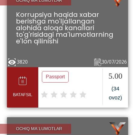
OCHIQ MA`LUMOTLAR
Korrupsiya haqida xabar
berishga mo'ljallangan
alohida aloqa kanallari
to'g'risidagi ma'lumotlarning
e'lon qilinishi
3820
30/07/2026
5.00
Passport
(34
BATAFSIL
ovoz)
OCHIQ MA`LUMOTLAR