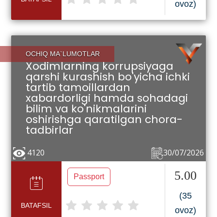
ovoz)
OCHIQ MA`LUMOTLAR
Xodimlarning korrupsiyaga
qarshi kurashish bo'yicha ichki
tartib tamoillardan
xabardorligi hamda sohadagi
bilim va ko'nikmalarini
oshirishga qaratilgan chora-
tadbirlar
4120
30/07/2026
5.00
Passport
(35
BATAFSIL
ovoz)