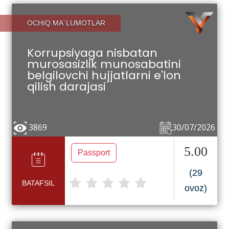
OCHIQ MA`LUMOTLAR
Korrupsiyaga nisbatan
murosasizlik munosabatini
belgilovchi hujjatlarni e'lon
qilish darajasi
3869
30/07/2026
5.00
Passport
(29
BATAFSIL
ovoz)