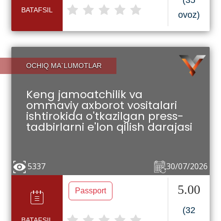
(35
BATAFSIL
ovoz)
OCHIQ MA`LUMOTLAR
Keng jamoatchilik va
ommaviy axborot vositalari
ishtirokida o'tkazilgan press-
tadbirlarni e'lon qilish darajasi
5337
30/07/2026
5.00
Passport
(32
BATAFSIL