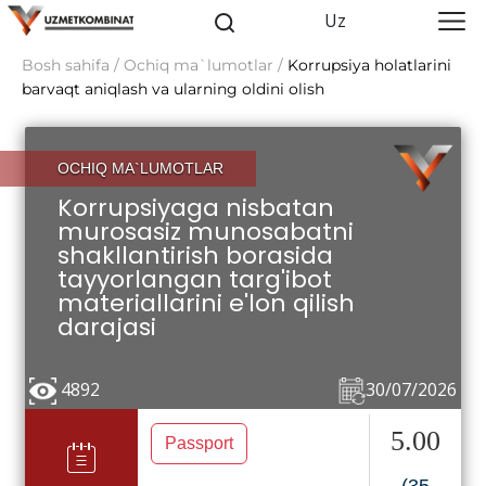
Uz
Bosh sahifa / Ochiq ma`lumotlar /
Korrupsiya holatlarini
barvaqt aniqlash va ularning oldini olish
OCHIQ MA`LUMOTLAR
Korrupsiyaga nisbatan
murosasiz munosabatni
shakllantirish borasida
tayyorlangan targ'ibot
materiallarini e'lon qilish
darajasi
4892
30/07/2026
5.00
Passport