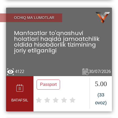
OCHIQ MA`LUMOTLAR
Manfaatlar to'qnashuvi
holatlari haqida jamoatchilik
oldida hisobdorlik tizimining
joriy etilganligi
4122
30/07/2026
5.00
Passport
(33
BATAFSIL
ovoz)