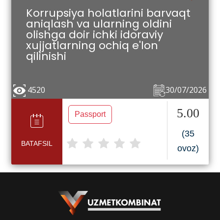
Korrupsiya holatlarini barvaqt
aniqlash va ularning oldini
olishga doir ichki idoraviy
xujjatlarning ochiq e'lon
qilinishi
4520
30/07/2026
5.00
Passport
(35
BATAFSIL
ovoz)