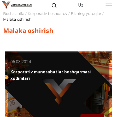
Uz
Bosh sahifa / Korporativ boshqaruv / Bizning yutuqlar /
Malaka oshirish
Malaka oshirish
06.08.2024
Korporativ munosabatlar boshqarmasi
xodimlari