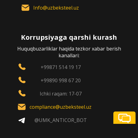
Info@uzbeksteel.uz
Korrupsiyaga qarshi kurash
Huquqbuzarliklar haqida tezkor xabar berish
kanallari:
+99871 514 19 17
+99890 998 67 20
Ichki raqam: 17-07
compliance@uzbeksteel.uz
@UMK_ANTICOR_BOT