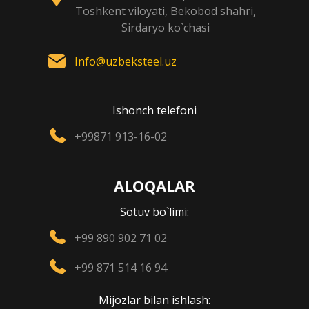
Toshkent viloyati, Bekobod shahri,
Sirdaryo ko`chasi
Info@uzbeksteel.uz
Ishonch telefoni
+99871 913-16-02
ALOQALAR
Sotuv bo`limi:
+99 890 902 71 02
+99 871 514 16 94
Mijozlar bilan ishlash: