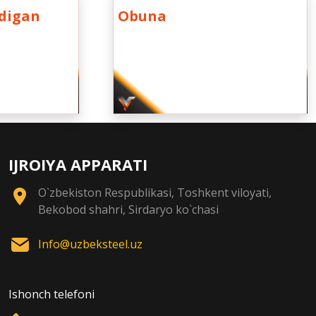
adigan
Obuna
IJROIYA APPARATI
O`zbekiston Respublikasi, Toshkent viloyati,
Bekobod shahri, Sirdaryo ko`chasi
Info@uzbeksteel.uz
Ishonch telefoni