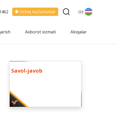
1462
Ochiq ma'lumotlar
Uz
qarish
Axborot xizmati
Aloqalar
Savol-javob