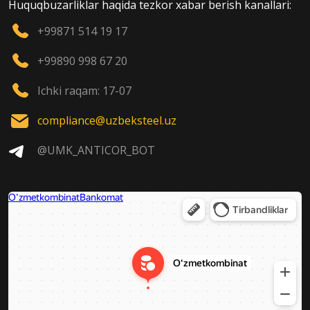
Huquqbuzarliklar haqida tezkor xabar berish kanallari:
+99871 514 19 17
+99890 998 67 20
Ichki raqam: 17-07
compliance@uzbeksteel.uz
@UMK_ANTICOR_BOT