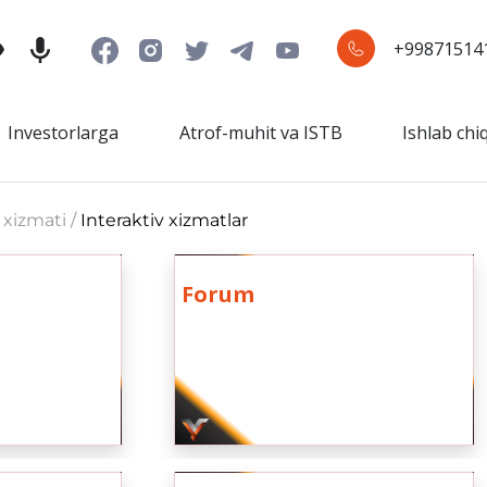
+99871514
Investorlarga
Atrof-muhit va ISTB
Ishlab chi
 xizmati /
Interaktiv xizmatlar
Forum