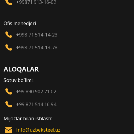
+99871 913-16-02
Ofis menedjeri
+998 71 514-14-23
+998 71 514-13-78
ALOQALAR
Sotuv bo`limi:
+99 890 902 71 02
+99 871 514 16 94
Mijozlar bilan ishlash:
Info@uzbeksteel.uz