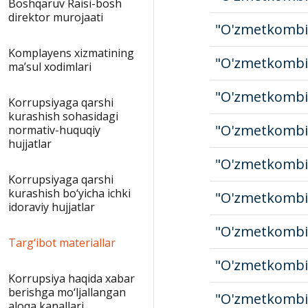
Boshqaruv Raisi-bosh
direktor murojaati
"O'zmetkombi
Komplayens xizmatining
"O'zmetkombi
maʼsul xodimlari
"O'zmetkombi
Korrupsiyaga qarshi
kurashish sohasidagi
"O'zmetkombi
normativ-huquqiy
hujjatlar
"O'zmetkombi
Korrupsiyaga qarshi
kurashish bo‘yicha ichki
"O'zmetkombi
idoraviy hujjatlar
"O'zmetkombi
Targ‘ibot materiallar
"O'zmetkombi
Korrupsiya haqida xabar
berishga mo‘ljallangan
"O'zmetkombi
aloqa kanallari