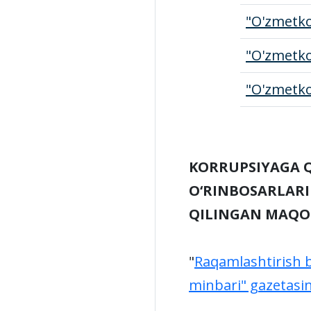
"O'zmetk
"O'zmetk
"O'zmetk
KORRUPSIYAGA Q
O‘RINBOSARLARI
QILINGAN MAQO
"
Raqamlashtirish b
minbari" gazetasi