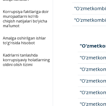
"O'zmetkombi
Korrupsiya faktlariga doir
murojaatlarni ko‘rib
"O'zmetkombi
chiqish natijalari bo‘yicha
maʼlumot
Amalga oshirilgan ishlar
to‘g‘risida hisobot
"O'zmetko
Kadrlarni tanlashda
"O'zmetkom
korrupsiyaviy holatlarning
oldini olish tizimi
"O'zmetkom
"O'zmetkom
"O'zmetkom
"O'zmetkom