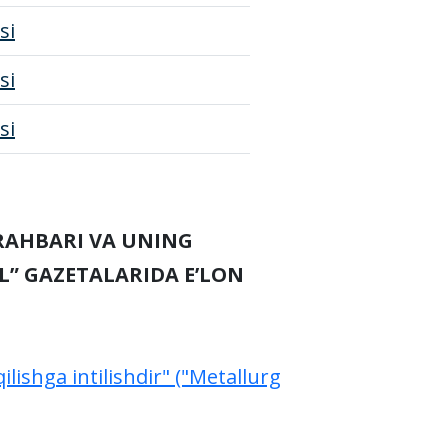
si
si
si
RAHBARI VA UNING
L” GAZETALARIDA E’LON
lishga intilishdir" ("Metallurg