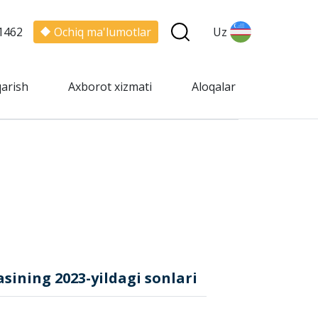
1462
Ochiq ma'lumotlar
Uz
qarish
Axborot xizmati
Aloqalar
ning 2023-yildagi sonlari