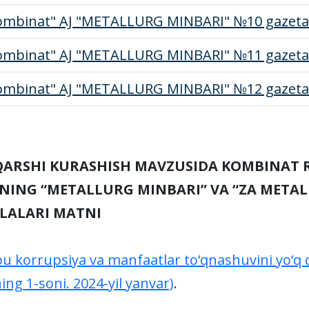
ombinat" AJ "METALLURG MINBARI" №10 gazeta
ombinat" AJ "METALLURG MINBARI" №11 gazeta
ombinat" AJ "METALLURG MINBARI" №12 gazeta
ARSHI KURASHISH MAVZUSIDA KOMBINAT 
NING “METALLURG MINBARI” VA “ZA METAL
LALARI MATNI
u korrupsiya va manfaatlar to‘qnashuvini yo‘q qi
ning
1-soni. 2024-yil yanvar)
.