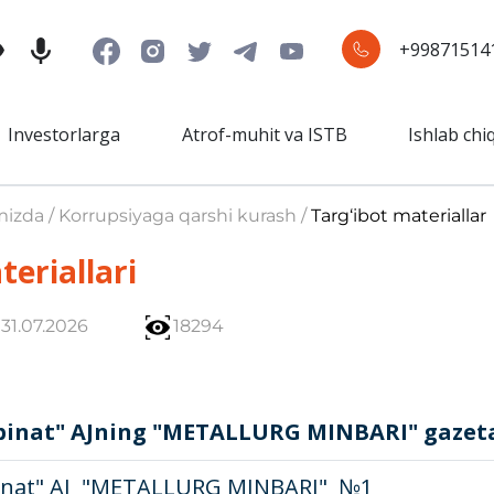
+99871514
Investorlarga
Atrof-muhit va ISTB
Ishlab chi
mizda / Korrupsiyaga qarshi kurash /
Targ‘ibot materiallar
teriallari
31.07.2026
18294
nat" AJning "METALLURG MINBARI" gazetasi
nat" AJ
"METALLURG MINBARI" №1