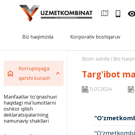
Biz haqimizda
Korporativ boshqaruv
Bosh sahifa / Biz haqi
Korrupsiyaga
Targ'ibot ma
qarshi kurash
11.01.2024
Manfaatlar to'qnashuvi
haqidagi ma'lumotlarni
oshkor qilish
deklaratsiyalarining
"O'zmetkombi
namunaviy shakllari
"O'zmetkombi