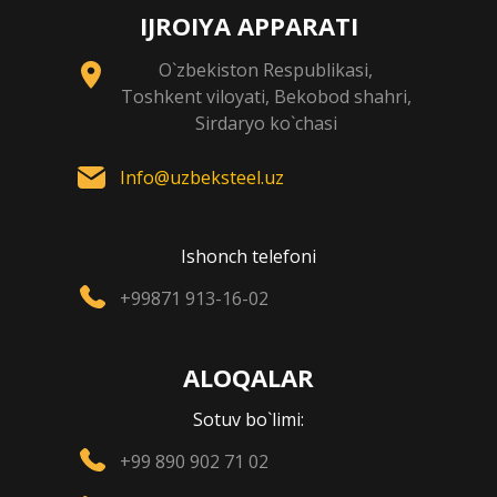
IJROIYA APPARATI
O`zbekiston Respublikasi,
Toshkent viloyati, Bekobod shahri,
Sirdaryo ko`chasi
Info@uzbeksteel.uz
Ishonch telefoni
+99871 913-16-02
ALOQALAR
Sotuv bo`limi:
+99 890 902 71 02