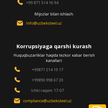
+99 871 514 16 94
Mijozlar bilan ishlash:
Info@uzbeksteel.uz
Korrupsiyaga qarshi kurash
Huquqbuzarliklar haqida tezkor xabar berish
kanallari:
+99871 514 19 17
+99890 998 67 20
Ichki raqam: 17-07
compliance@uzbeksteel.uz