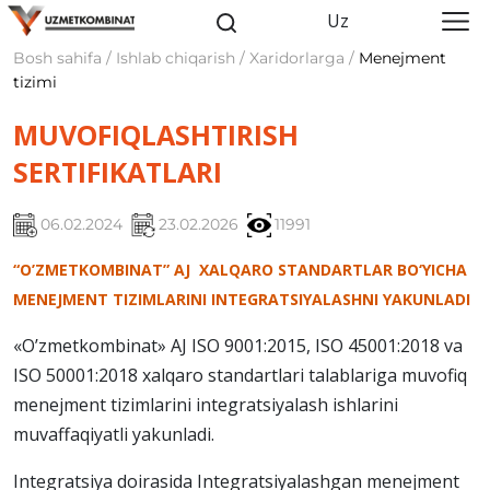
Uz
Bosh sahifa / Ishlab chiqarish / Xaridorlarga /
Menejment
tizimi
MUVOFIQLASHTIRISH
SERTIFIKATLARI
06.02.2024
23.02.2026
11991
“O’ZMETKOMBINAT” AJ XALQARO STANDARTLAR BO‘YICHA
MENEJMENT TIZIMLARINI INTEGRATSIYALASHNI YAKUNLADI
«O’zmetkombinat» AJ ISO 9001:2015, ISO 45001:2018 va
ISO 50001:2018 xalqaro standartlari talablariga muvofiq
menejment tizimlarini integratsiyalash ishlarini
muvaffaqiyatli yakunladi.
Integratsiya doirasida Integratsiyalashgan menejment