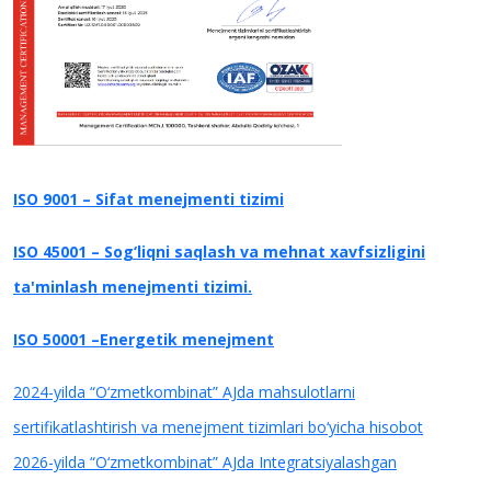
ISO 9001 – Sifat menejmenti tizimi
ISO 45001 – Sog‘liqni saqlash va mehnat xavfsizligini
ta'minlash menejmenti tizimi.
ISO 50001 –Energetik menejment
2024-yilda “O‘zmetkombinat” AJda mahsulotlarni
sertifikatlashtirish va menejment tizimlari bo‘yicha hisobot
2026-yilda “O‘zmetkombinat” AJda Integratsiyalashgan