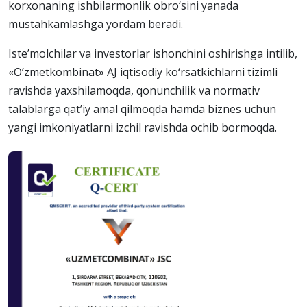
korxonaning ishbilarmonlik obro‘sini yanada
mustahkamlashga yordam beradi.
Iste’molchilar va investorlar ishonchini oshirishga intilib,
«O’zmetkombinat» AJ iqtisodiy ko‘rsatkichlarni tizimli
ravishda yaxshilamoqda, qonunchilik va normativ
talablarga qat’iy amal qilmoqda hamda biznes uchun
yangi imkoniyatlarni izchil ravishda ochib bormoqda.