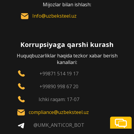
Mijozlar bilan ishlash:
Info@uzbeksteel.uz
Korrupsiyaga qarshi kurash
Huquqbuzarliklar haqida tezkor xabar berish
kanallari:
+99871 514 19 17
+99890 998 67 20
Ichki raqam: 17-07
compliance@uzbeksteel.uz
@UMK_ANTICOR_BOT