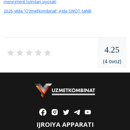
menejment tizimlari siyosati
2026-yilda “O‘zmetkombinat” AJda SWOT-tahlili
4.25
(4 ovoz)
IJROIYA APPARATI