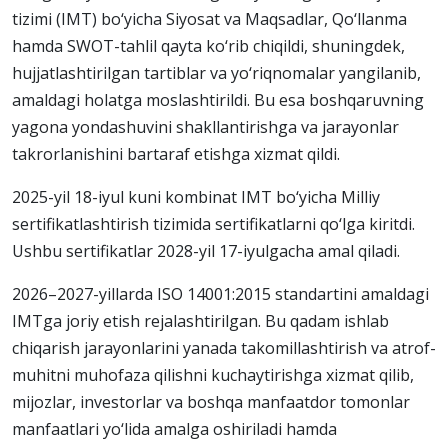
tizimi (IMT) bo‘yicha Siyosat va Maqsadlar, Qo‘llanma
hamda SWOT-tahlil qayta ko‘rib chiqildi, shuningdek,
hujjatlashtirilgan tartiblar va yo‘riqnomalar yangilanib,
amaldagi holatga moslashtirildi. Bu esa boshqaruvning
yagona yondashuvini shakllantirishga va jarayonlar
takrorlanishini bartaraf etishga xizmat qildi.
2025-yil 18-iyul kuni kombinat IMT bo‘yicha Milliy
sertifikatlashtirish tizimida sertifikatlarni qo‘lga kiritdi.
Ushbu sertifikatlar 2028-yil 17-iyulgacha amal qiladi.
2026–2027-yillarda ISO 14001:2015 standartini amaldagi
IMTga joriy etish rejalashtirilgan. Bu qadam ishlab
chiqarish jarayonlarini yanada takomillashtirish va atrof-
muhitni muhofaza qilishni kuchaytirishga xizmat qilib,
mijozlar, investorlar va boshqa manfaatdor tomonlar
manfaatlari yo‘lida amalga oshiriladi hamda