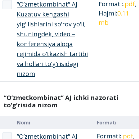
Formati:
.pdf
,
“O’zmetkombinat” AJ
Hajmi:
0.11
Kuzatuv kengashi
mb
yig’ilishlarini so’rov yo’li,
shuningdek, video –
konferensiya aloqa
rejimida o’tkazish tartibi
va hollari to’g’risidagi
nizom
“O’zmetkombinat” AJ ichki nazorati
to’g’risida nizom
Nomi
Formati
Formati:
.pdf
,
“O’zmetkombinat” AJ