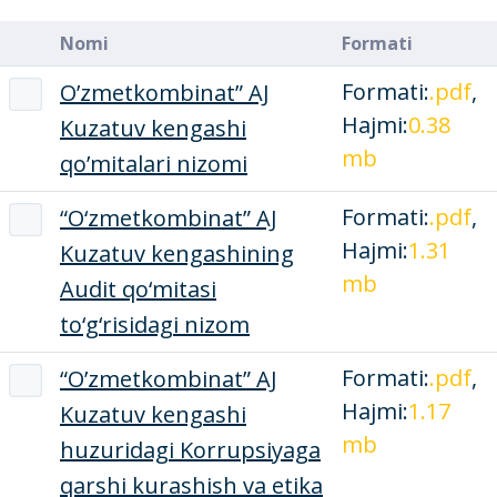
Nomi
Formati
Formati:
.pdf
,
O’zmetkombinat” AJ
Hajmi:
0.38
Kuzatuv kengashi
mb
qo’mitalari nizomi
Formati:
.pdf
,
“O‘zmetkombinat” AJ
Hajmi:
1.31
Kuzatuv kengashining
mb
Audit qo‘mitasi
to‘g‘risidagi nizom
Formati:
.pdf
,
“O’zmetkombinat” AJ
Hajmi:
1.17
Kuzatuv kengashi
mb
huzuridagi Korrupsiyaga
qarshi kurashish va etika