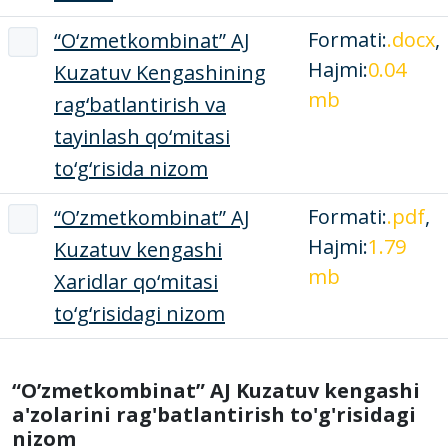
Formati:
.docx
,
“O‘zmetkombinat” AJ
Hajmi:
0.04
Kuzatuv Kengashining
mb
rag‘batlantirish va
tayinlash qo‘mitasi
to‘g‘risida nizom
Formati:
.pdf
,
“O’zmetkombinat” AJ
Hajmi:
1.79
Kuzatuv kengashi
mb
Xaridlar qo‘mitasi
to‘g‘risidagi nizom
“O’zmetkombinat” AJ Kuzatuv kengashi
a'zolarini rag'batlantirish to'g'risidagi
nizom