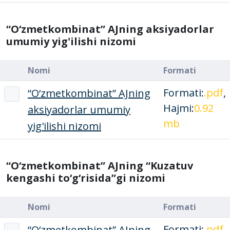
“O‘zmetkombinat” AJning aksiyadorlar
umumiy yig'ilishi nizomi
Nomi
Formati
Formati:
.pdf
,
“O‘zmetkombinat” AJning
Hajmi:
0.92
aksiyadorlar umumiy
mb
yig'ilishi nizomi
“O‘zmetkombinat” AJning “Kuzatuv
kengashi to‘g‘risida”gi nizomi
Nomi
Formati
Formati:
.pdf
,
“O‘zmetkombinat” AJning