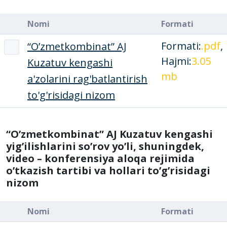
Nomi
Formati
Formati:
.pdf
,
“O’zmetkombinat” AJ
Hajmi:
3.05
Kuzatuv kengashi
mb
a'zolarini rag'batlantirish
to'g'risidagi nizom
“O’zmetkombinat” AJ Kuzatuv kengashi
yig’ilishlarini so’rov yo’li, shuningdek,
video – konferensiya aloqa rejimida
o’tkazish tartibi va hollari to’g’risidagi
nizom
Nomi
Formati