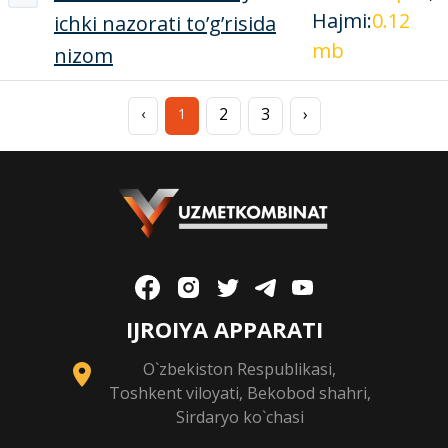
Hajmi:
0.12
ichki nazorati to’g’risida
mb
nizom
2
3
›
‹
1
IJROIYA APPARATI
O`zbekiston Respublikasi,
Toshkent viloyati, Bekobod shahri,
Sirdaryo ko`chasi