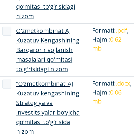
qo‘mitasi to‘g‘risidagi
nizom
Formati:
.pdf
,
O'zmetkombinat AJ
Hajmi:
0.62
Kuzatuv Kengashining
mb
Barqaror rivojlanish
masalalari qo'mitasi
to'g'risidagi nizom
Formati:
.docx
,
“O‘zmetkombinat”AJ
Hajmi:
0.06
Kuzatuv kengashining
mb
Strategiya va
investitsiyalar bo‘yicha
qo‘mitasi to‘g‘risida
nizom