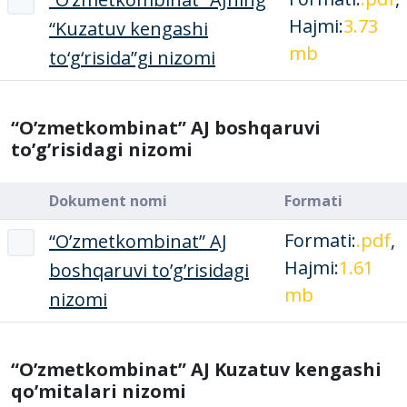
Hajmi:
3.73
“Kuzatuv kengashi
mb
to‘g‘risida”gi nizomi
“O’zmetkombinat” AJ boshqaruvi
to’g’risidagi nizomi
Dokument nomi
Formati
Formati:
.pdf
,
“O’zmetkombinat” AJ
Hajmi:
1.61
boshqaruvi to’g’risidagi
mb
nizomi
“O’zmetkombinat” AJ Kuzatuv kengashi
qo’mitalari nizomi