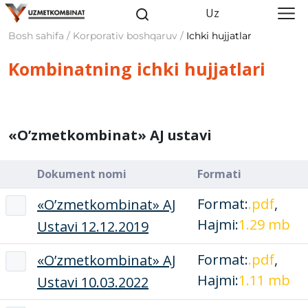
Uz
Bosh sahifa / Korporativ boshqaruv /
Ichki hujjatlar
Kombinatning ichki hujjatlari
«O’zmеtkombinat» AJ ustavi
Dokument nomi
Formati
Format:
.pdf
,
«O’zmеtkombinat» AJ
Hajmi:
1.29 mb
Ustavi 12.12.2019
Format:
.pdf
,
«O’zmеtkombinat» AJ
Hajmi:
1.11 mb
Ustavi 10.03.2022