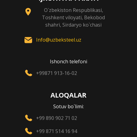
O`zbekiston Respublikasi,
Toshkent viloyati, Bekobod
shahri, Sirdaryo ko`chasi
Info@uzbeksteel.uz
Ishonch telefoni
+99871 913-16-02
ALOQALAR
Sotuv bo`limi:
+99 890 902 71 02
+99 871 514 16 94