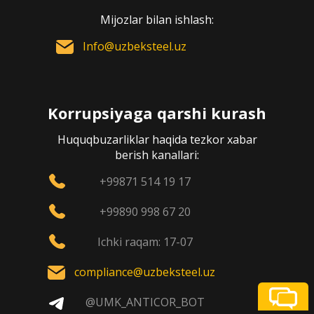
Mijozlar bilan ishlash:
Info@uzbeksteel.uz
Korrupsiyaga qarshi kurash
Huquqbuzarliklar haqida tezkor xabar
berish kanallari:
+99871 514 19 17
+99890 998 67 20
Ichki raqam: 17-07
compliance@uzbeksteel.uz
@UMK_ANTICOR_BOT