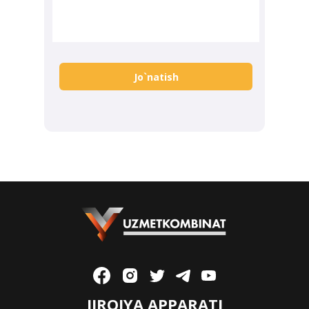
Jo`natish
IJROIYA APPARATI