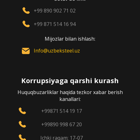
+99 890 902 71 02
+99 871 514 16 94
Mijozlar bilan ishlash:
Info@uzbeksteel.uz
Korrupsiyaga qarshi kurash
Huquqbuzarliklar haqida tezkor xabar berish
kanallari:
+99871 514 19 17
+99890 998 67 20
Ichki raqam: 17-07