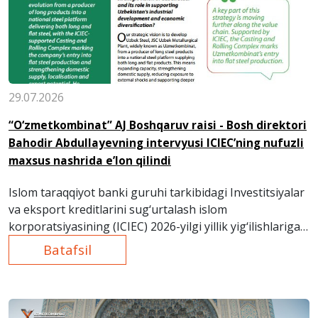
29.07.2026
“O‘zmetkombinat” AJ Boshqaruv raisi - Bosh direktori
Bahodir Abdullayevning intervyusi ICIEC’ning nufuzli
maxsus nashrida e’lon qilindi
Islom taraqqiyot banki guruhi tarkibidagi Investitsiyalar
va eksport kreditlarini sug‘urtalash islom
korporatsiyasining (ICIEC) 2026-yilgi yillik yig‘ilishlariga
bag‘ishlangan maxsus xalqaro nashrida
Batafsil
“O‘zmetkombinat” AJ Boshqaruv raisi - Bosh direktori
Bahodir Abdullayev bilan keng qamrovli intervyu chop
etildi