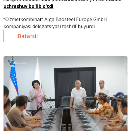
uchrashuv bo'lib o'tdi
“O‘zmetkombinat” AJga
Baosteel Europe GmbH
kompaniyasi delegatsiyasi tashrif buyurdi.
Batafsil