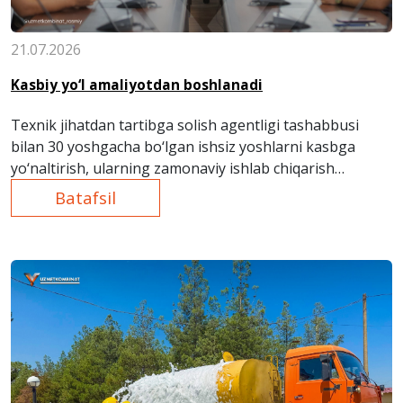
21.07.2026
Kasbiy yo‘l amaliyotdan boshlanadi
Texnik jihatdan tartibga solish agentligi tashabbusi
bilan 30 yoshgacha bo‘lgan ishsiz yoshlarni kasbga
yo‘naltirish, ularning zamonaviy ishlab chiqarish
jarayonlari bilan yaqindan tanishtirish maqsadida
Batafsil
“O‘zmetkombinat” AJ
ga ekskursiya tashkil etildi.