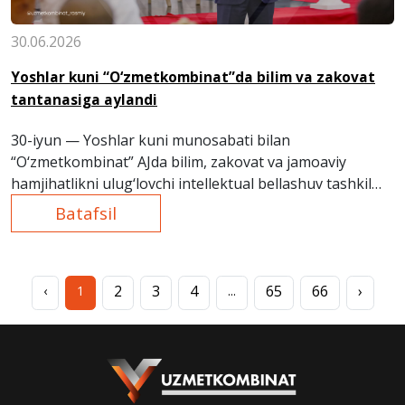
30.06.2026
Yoshlar kuni “O‘zmetkombinat”da bilim va zakovat
tantanasiga aylandi
30-iyun — Yoshlar kuni munosabati bilan
“O‘zmetkombinat” AJda bilim, zakovat va jamoaviy
hamjihatlikni ulug‘lovchi intellektual bellashuv tashkil
etildi.
Batafsil
2
3
4
65
66
›
‹
1
...