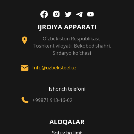
IJROIYA APPARATI
O`zbekiston Respublikasi,
Toshkent viloyati, Bekobod shahri,
Sirdaryo ko`chasi
Info@uzbeksteel.uz
Ishonch telefoni
+99871 913-16-02
ALOQALAR
Sotuv bo`limi: