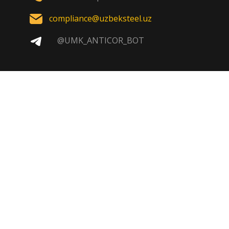
compliance@uzbeksteel.uz
@UMK_ANTICOR_BOT