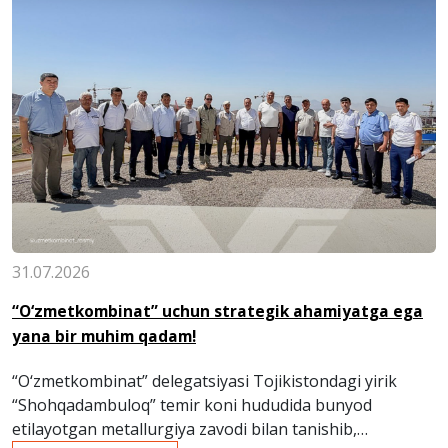
31.07.2026
“O‘zmetkombinat” uchun strategik ahamiyatga ega
yana bir muhim qadam!
“O‘zmetkombinat” delegatsiyasi Tojikistondagi yirik
“Shohqadambuloq” temir koni hududida bunyod
etilayotgan metallurgiya zavodi bilan tanishib,