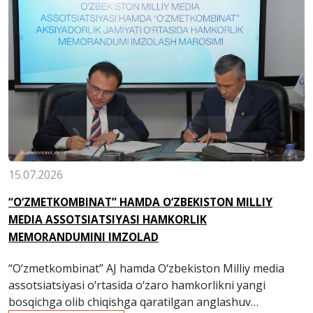
15.07.2026
“O‘ZMETKOMBINAT” HAMDA O‘ZBEKISTON MILLIY
MEDIA ASSOTSIATSIYASI HAMKORLIK
MEMORANDUMINI IMZOLAD
“O‘zmetkombinat” AJ hamda O‘zbekiston Milliy media
assotsiatsiyasi o‘rtasida o‘zaro hamkorlikni yangi
bosqichga olib chiqishga qaratilgan anglashuv