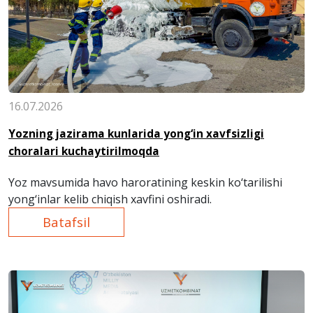
16.07.2026
Yozning jazirama kunlarida yong‘in xavfsizligi
choralari kuchaytirilmoqda
Yoz mavsumida havo haroratining keskin ko‘tarilishi
yong‘inlar kelib chiqish xavfini oshiradi.
Batafsil