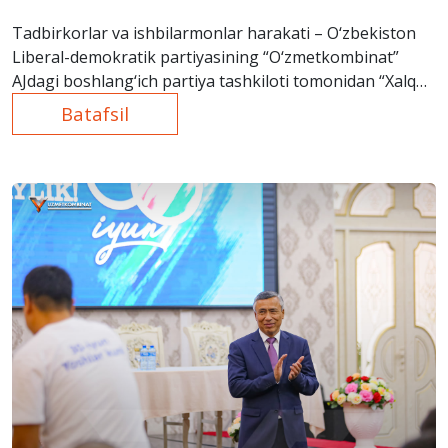
Tadbirkorlar va ishbilarmonlar harakati – O‘zbekiston
Liberal-demokratik partiyasining “O‘zmetkombinat”
AJdagi boshlang‘ich partiya tashkiloti tomonidan “Xalq
bilan birga” umummilliy dasturi doirasida sayyor qabul
Batafsil
tashkil etildi.