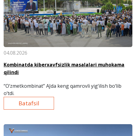
04.08.2026
Kombinatda kiberxavfsizlik masalalari muhokama
qilindi
“O‘zmetkombinat” AJ
da keng qamrovli yig‘ilish bo‘lib
o‘tdi.
Batafsil