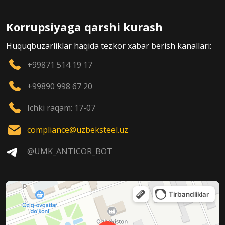
Korrupsiyaga qarshi kurash
Huquqbuzarliklar haqida tezkor xabar berish kanallari:
+99871 514 19 17
+99890 998 67 20
Ichki raqam: 17-07
compliance@uzbeksteel.uz
@UMK_ANTICOR_BOT