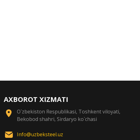
AXBOROT XIZMATI
O`zbekiston Respublikasi, Toshkent viloyati,
Bekobod shahri, Sirdaryo ko`chasi
Info@uzbeksteel.uz