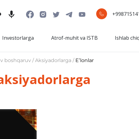
+99871514
Investorlarga
Atrof-muhit va ISTB
Ishlab chi
iv boshqaruv / Aksiyadorlarga /
Eʼlonlar
-aksiyadorlarga