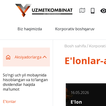
Biz haqimizda
Korporativ boshqaruv
Bosh sahifa / Korporat
E'lonlar
Aksiyadorlarga
So‘ngi uch yil mobaynida
hisoblangan va to‘langan
dividendlar haqida
maʼlumot
16.05.2026
E'lon
Eʼlonlar