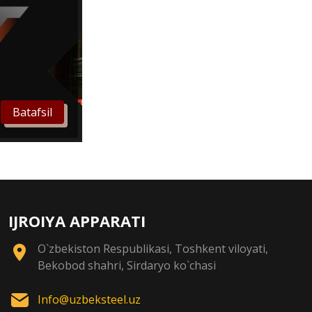
Batafsil
IJROIYA APPARATI
O`zbekiston Respublikasi, Toshkent viloyati,
Bekobod shahri, Sirdaryo ko`chasi
Info@uzbeksteel.uz