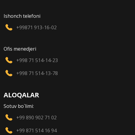
Ishonch telefoni
+99871 913-16-02
Ofis menedjeri
+998 71 514-14-23
+998 71 514-13-78
ALOQALAR
Sotuv bo`limi:
+99 890 902 71 02
+99 871 514 16 94