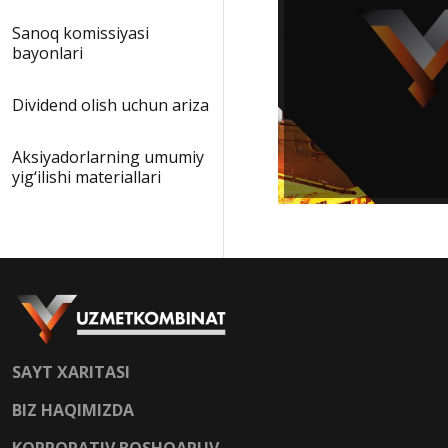
Sanoq komissiyasi
bayonlari
Dividend olish uchun ariza
Аksiyadorlarning umumiy
yig‘ilishi materiallari
SAYT XARITASI
BIZ HAQIMIZDA
KORPORATIV BOSHQARUV