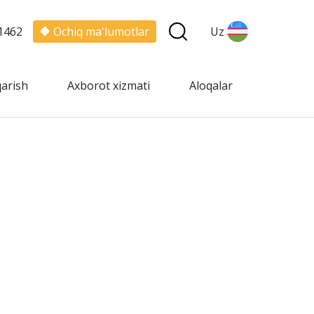
1462
Ochiq ma'lumotlar
Uz
qarish
Axborot xizmati
Aloqalar