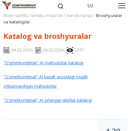
Uz
Bosh sahifa / Ishlab chiqarish / Xaridorlarga /
Broshyuralar
va kataloglar
Katalog va broshyuralar
08.02.2024
08.02.2024
12137
"O'zmetkombinat" AJ mahsulotlar katalogi
"O‘zmetkombinat” AJ bazalt asosidagi issiqlik
o‘tkazmaydigan mahsulotlar
"O‘zmetkombinat" AJ sirlangan idishlar katalogi