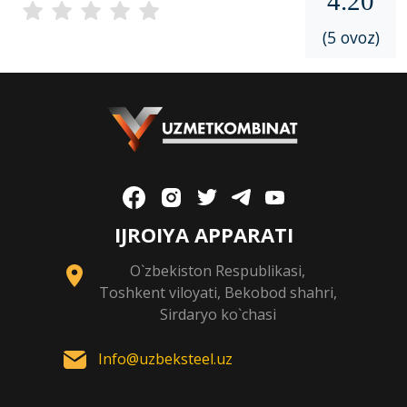
4.20
(5 ovoz)
IJROIYA APPARATI
O`zbekiston Respublikasi,
Toshkent viloyati, Bekobod shahri,
Sirdaryo ko`chasi
Info@uzbeksteel.uz