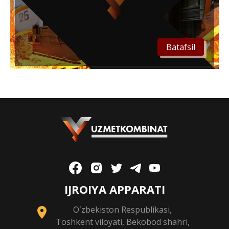
Batafsil
IJROIYA APPARATI
O`zbekiston Respublikasi,
Toshkent viloyati, Bekobod shahri,