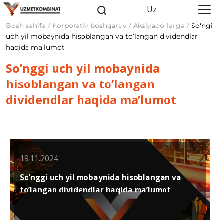
Uz
Bosh sahifa / Korporativ boshqaruv / Aksiyadorlarga /
So‘ngi
uch yil mobaynida hisoblangan va to‘langan dividendlar
haqida maʼlumot
So’nggi uch yil mobaynida
hisoblangan va to’langan
dividendlar haqida ma’lumot
19.11.2024
So’nggi uch yil mobaynida hisoblangan va
to’langan dividendlar haqida ma’lumot