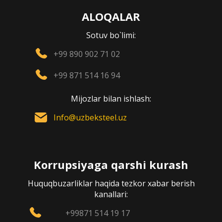
ALOQALAR
Sotuv bo`limi:
+99 890 902 71 02
+99 871 514 16 94
Mijozlar bilan ishlash:
Info@uzbeksteel.uz
Korrupsiyaga qarshi kurash
Huquqbuzarliklar haqida tezkor xabar berish
kanallari:
+99871 514 19 17