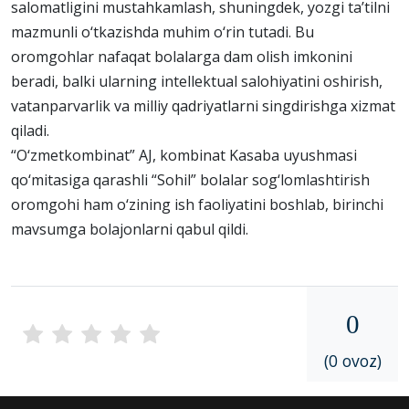
salomatligini mustahkamlash, shuningdek, yozgi ta’tilni
mazmunli o‘tkazishda muhim o‘rin tutadi. Bu
oromgohlar nafaqat bolalarga dam olish imkonini
beradi, balki ularning intellektual salohiyatini oshirish,
vatanparvarlik va milliy qadriyatlarni singdirishga xizmat
qiladi.
“O‘zmetkombinat” AJ, kombinat Kasaba uyushmasi
qo‘mitasiga qarashli “Sohil” bolalar sog‘lomlashtirish
oromgohi ham o‘zining ish faoliyatini boshlab, birinchi
mavsumga bolajonlarni qabul qildi.
0
(0 ovoz)