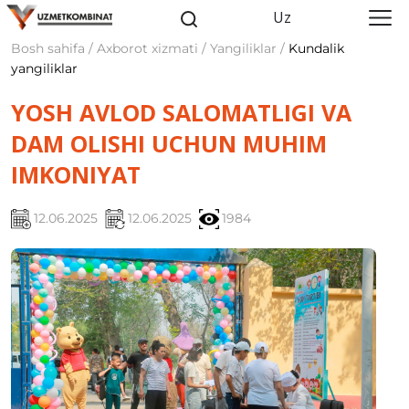
Uz
Bosh sahifa / Axborot xizmati / Yangiliklar /
Kundalik
yangiliklar
YOSH AVLOD SALOMATLIGI VA
DAM OLISHI UCHUN MUHIM
IMKONIYAT
12.06.2025
12.06.2025
1984