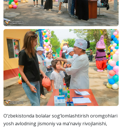
O‘zbekistonda bolalar sog‘lomlashtirish oromgohlari
yosh avlodning jismoniy va ma’naviy rivojlanishi,