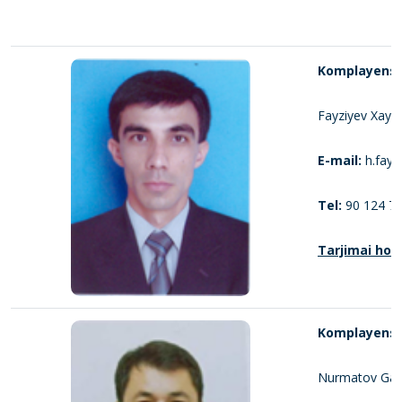
Komplayens x
Fayziyev Xayru
E-mail:
h.fayz
Tel:
90 124 77
Tarjimai holi
Komplayens x
Nurmatov Gan