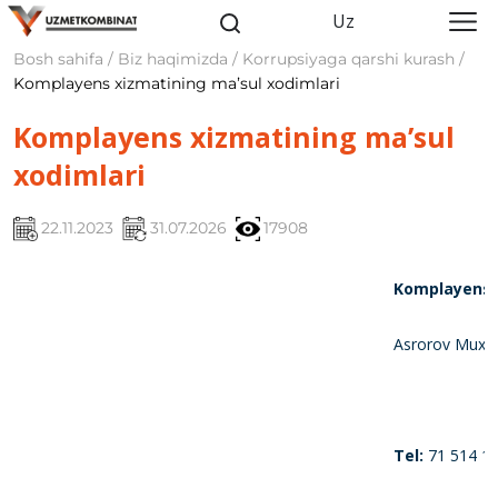
Uz
Bosh sahifa / Biz haqimizda / Korrupsiyaga qarshi kurash /
Komplayens xizmatining maʼsul xodimlari
Komplayens xizmatining ma’sul
xodimlari
22.11.2023
31.07.2026
17908
Komplayens x
Asrorov Muxa
Tel:
71 514 19