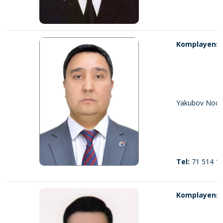
Komplayens x
Yakubov Nodir
Tel:
71 514 19
Komplayens x