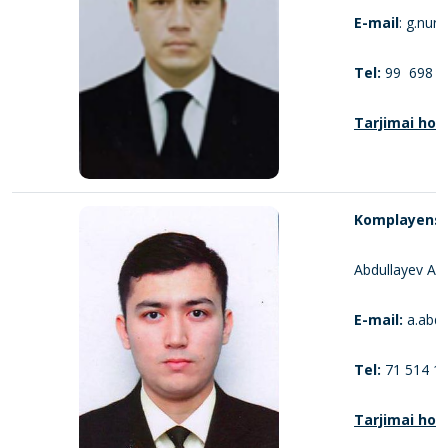
E-mail
: g.nur
Tel:
99 698 6
Tarjimai holi
Komplayens x
Abdullayev Abr
E-mail:
a.abdu
Tel:
71 514 19
Tarjimai holi