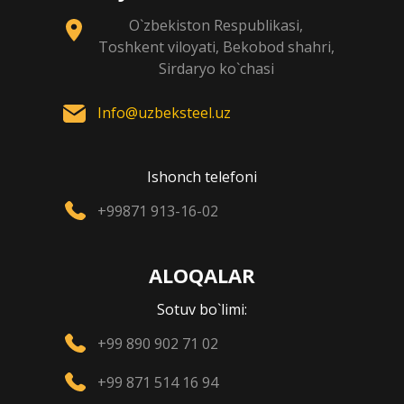
O`zbekiston Respublikasi,
Toshkent viloyati, Bekobod shahri,
Sirdaryo ko`chasi
Info@uzbeksteel.uz
Ishonch telefoni
+99871 913-16-02
ALOQALAR
Sotuv bo`limi:
+99 890 902 71 02
+99 871 514 16 94