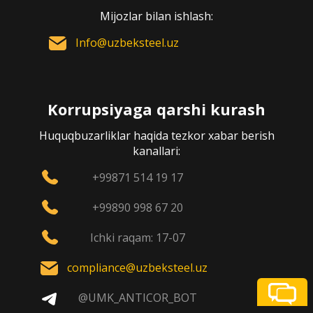
Mijozlar bilan ishlash:
Info@uzbeksteel.uz
Korrupsiyaga qarshi kurash
Huquqbuzarliklar haqida tezkor xabar berish
kanallari:
+99871 514 19 17
+99890 998 67 20
Ichki raqam: 17-07
compliance@uzbeksteel.uz
@UMK_ANTICOR_BOT