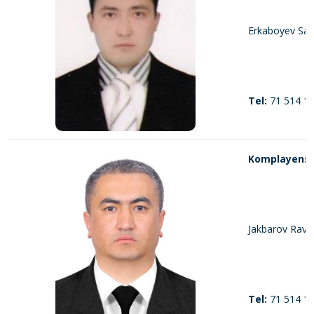
Erkaboyev San
Tel:
71 514 19
Komplayens x
Jakbarov Ravs
Tel:
71 514 19