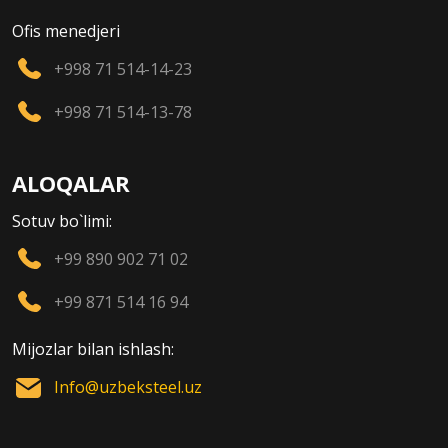
Ofis menedjeri
+998 71 514-14-23
+998 71 514-13-78
ALOQALAR
Sotuv bo`limi:
+99 890 902 71 02
+99 871 514 16 94
Mijozlar bilan ishlash:
Info@uzbeksteel.uz