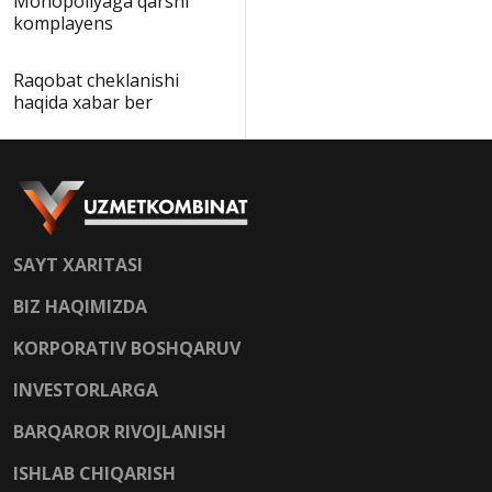
Monopoliyaga qarshi
komplayens
Raqobat cheklanishi
haqida xabar ber
SAYT XARITASI
BIZ HAQIMIZDA
KORPORATIV BOSHQARUV
INVESTORLARGA
BARQAROR RIVOJLANISH
ISHLAB CHIQARISH