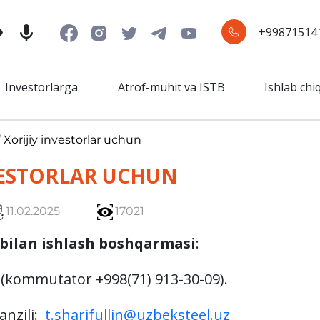
+99871514
Investorlarga
Atrof-muhit va ISTB
Ishlab chi
/
Xorijiy investorlar uchun
VESTORLAR UCHUN
11.02.2025
17021
 bilan ishlash boshqarmasi
:
(kommutator +998(71) 913-30-09).
nzili:
t.sharifullin@uzbeksteel.uz