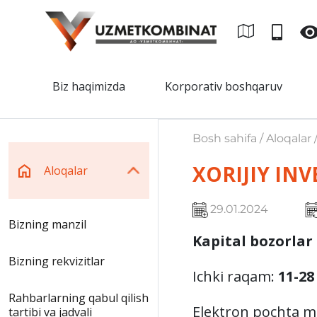
Biz haqimizda
Korporativ boshqaruv
Bosh sahifa / Aloqalar 
XORIJIY IN
Aloqalar
29.01.2024
Bizning manzil
Kapital bozorlar
Bizning rekvizitlar
Ichki raqam:
11-28
Rahbarlarning qabul qilish
Elektron pochta ma
tartibi va jadvali