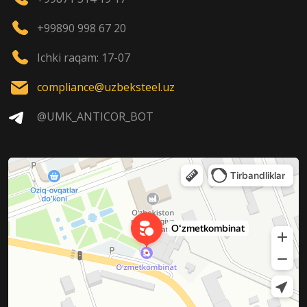
+99890 998 67 20
Ichki raqam: 17-07
compliance@uzbeksteel.uz
@UMK_ANTICOR_BOT