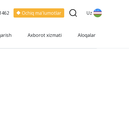
1462
Ochiq ma'lumotlar
Uz
qarish
Axborot xizmati
Aloqalar