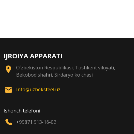
IJROIYA APPARATI
O`zbekiston Respublikasi, Toshkent viloyati,
Bekobod shahri, Sirdaryo ko`chasi
Info@uzbeksteel.uz
Ishonch telefoni
+99871 913-16-02