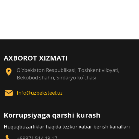
AXBOROT XIZMATI
O`zbekiston Respublikasi, Toshkent viloyati,
Bekobod shahri, Sirdaryo ko`chasi
Info@uzbeksteel.uz
Korrupsiyaga qarshi kurash
Huquqbuzarliklar haqida tezkor xabar berish kanallari:
+99871 514 19 17