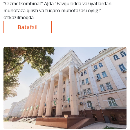
“O‘zmetkombinat” AJda “Favqulodda vaziyatlardan
muhofaza qilish va fuqaro muhofazasi oyligi”
o‘tkazilmoqda.
Batafsil