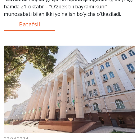
hamda 21-oktabr – “O‘zbek tili bayrami kuni”
munosabati bilan ikki yo‘nalish bo‘yicha o‘tkaziladi.
Batafsil