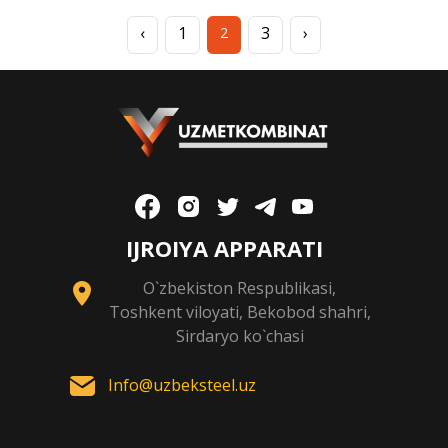
‹
1
3
›
2
IJROIYA APPARATI
O`zbekiston Respublikasi,
Toshkent viloyati, Bekobod shahri,
Sirdaryo ko`chasi
Info@uzbeksteel.uz