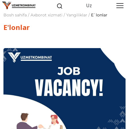
Uz
Bosh sahifa / Axborot xizmati / Yangiliklar /
E`lonlar
E'lonlar