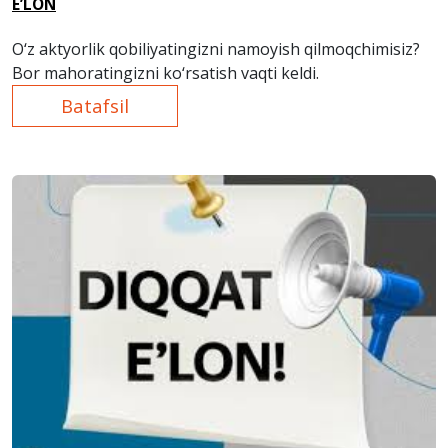
E’LON
O‘z aktyorlik qobiliyatingizni namoyish qilmoqchimisiz?
Bor mahoratingizni ko‘rsatish vaqti keldi.
Batafsil