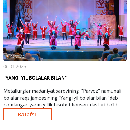
06.01.2025
"YANGI YIL BOLALAR BILAN"
Metallurglar madaniyat saroyining "Parvoz" namunali
bolalar raqs jamoasining "Yangi yil bolalar bilan" deb
nomlangan yarim yillik hisobot konsert dasturi bo‘lib
o‘tadi.
Batafsil