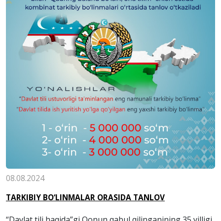
08.08.2024
TARKIBIY BO‘LINMALAR ORASIDA TANLOV
“Davlat tili haqida”gi Qonun qabul qilinganining 35 yilligi