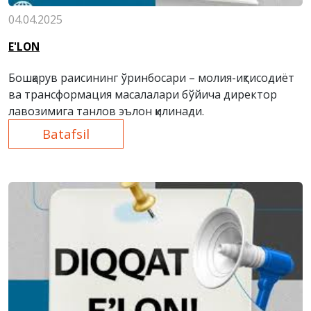
04.04.2025
E'LON
Б
ошқарув раисининг ўринбосари – молия-иқтисоди
ёт
ва трансформа
ц
ия
масалалари
бўйича директор
лавозимига танлов эълон қилинади.
Batafsil