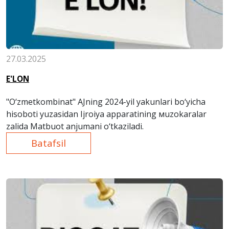
27.03.2025
E'LON
"O‘zmetkombinat" AJning 2024-yil yakunlari bo‘yicha
hisoboti yuzasidan Ijroiya apparatining мuzokaralar
zalida Matbuot anjumani o‘tkaziladi.
Batafsil