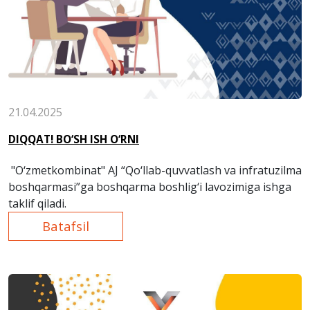
21.04.2025
DIQQAT! BO‘SH ISH O‘RNI
"O‘zmetkombinat" AJ “Qo‘llab-quvvatlash va infratuzilma
boshqarmasi”ga boshqarma boshlig‘i lavozimiga ishga
taklif qiladi.
Batafsil