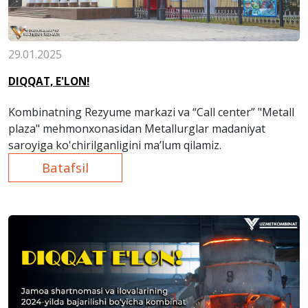
29.01.2025
DIQQAT, E'LON!
Kombinatning Rezyume markazi va “Call center” "Metall
plaza" mehmonxonasidan Metallurglar madaniyat
saroyiga ko'chirilganligini ma’lum qilamiz.
Batafsil