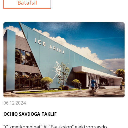
Batafsil
06.12.2024
OCHIQ SAVDOGA TAKLIF
"O‘zmetkombinat" AJ "E-auksion" elektron savdo