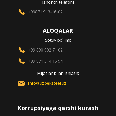
Ishonch telefoni
+99871 913-16-02
ALOQALAR
Sotuv bo`limi:
+99 890 902 71 02
+99 871 514 16 94
Mijozlar bilan ishlash:
Info@uzbeksteel.uz
Korrupsiyaga qarshi kurash