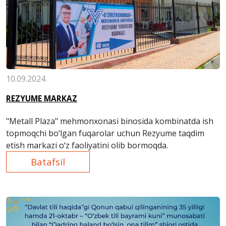
10.09.2024
REZYUME MARKAZ
"Metall Plaza" mehmonxonasi binosida kombinatda ish
topmoqchi bo‘lgan fuqarolar uchun Rezyume taqdim
etish markazi o‘z faoliyatini olib bormoqda.
Batafsil