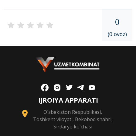
0
(0 ovoz)
IJROIYA APPARATI
O`zbekiston Respublikasi,
Toshkent viloyati, Bekobod shahri,
Sirdaryo ko`chasi