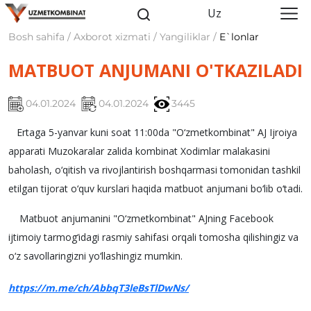
Uz
Bosh sahifa / Axborot xizmati / Yangiliklar /
E`lonlar
MATBUOT ANJUMANI O'TKAZILADI
04.01.2024
04.01.2024
3445
Ertaga 5-yanvar kuni soat 11:00da "O‘zmetkombinat" AJ Ijroiya
apparati Muzokaralar zalida kombinat Xodimlar malakasini
baholash, o‘qitish va rivojlantirish boshqarmasi tomonidan tashkil
etilgan tijorat o‘quv kurslari haqida matbuot anjumani bo‘lib o‘tadi.
Matbuot anjumanini "O‘zmetkombinat" AJning Facebook
ijtimoiy tarmog‘idagi rasmiy sahifasi orqali tomosha qilishingiz va
o‘z savollaringizni yo‘llashingiz mumkin.
https://m.me/ch/AbbqT3leBsTlDwNs/