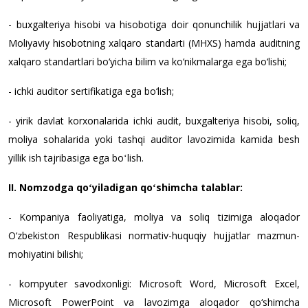
- buxgalteriya hisobi va hisobotiga doir qonunchilik hujjatlari va
Moliyaviy hisobotning xalqaro standarti (MHXS) hamda auditning
xalqaro standartlari bo‘yicha bilim va ko‘nikmalarga ega bo‘lishi;
- ichki auditor sertifikatiga ega bo‘lish;
- y
irik davlat korxonalarida ichki audit, buxgalteriya hisobi
,
soliq,
moliya
sohalarida
yoki tashqi auditor lavozimida kamida besh
yillik ish tajribasiga ega boʻlish
.
II. Nomzodga qoʻyiladigan qoʻshimcha talablar:
- Kompaniya faoliyatiga, moliya va soliq tizimiga aloqador
O‘zbekiston Respublikasi normativ-huquqiy hujjatlar mazmun-
mohiyatini bilishi;
- kompyuter savodxonligi: Microsoft Word, Microsoft Excel,
Microsoft PowerPoint va lavozimga aloqador qo‘shimcha