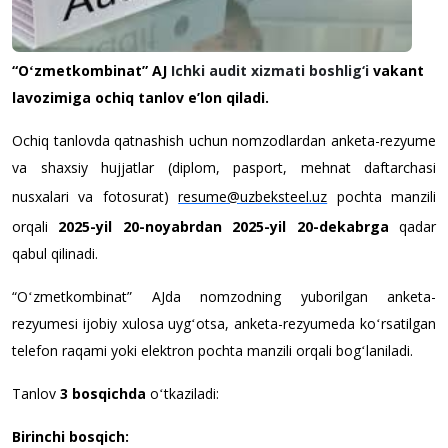
“Oʻzmetkombinat” AJ
Ichki audit xizmati boshlig‘i
vakant
lavozimiga ochiq tanlov e
’
lon qiladi.
Ochiq tanlovda qatnashish uchun nomzodlardan anketa-rezyume
va shaxsiy hujjatlar (diplom, pasport, mehnat daftarchasi
nusxalari va fotosurat)
resume@uzbeksteel.uz
pochta manzili
orqali
2025-yil 20-noyabrdan 2025-yil 20-dekabrga
qadar
qabul qilinadi.
“Oʻzmetkombinat” AJda nomzodning yuborilgan anketa-
rezyumesi ijobiy xulosa uygʻotsa, anketa-rezyumeda koʻrsatilgan
telefon raqami yoki elektron pochta manzili orqali bogʻlaniladi.
Tanlov
3 bosqichda
oʻtkaziladi:
Birinchi bosqich
: