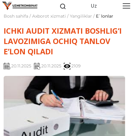
Uz
Bosh sahifa / Axborot xizmati / Yangiliklar /
E`lonlar
ICHKI AUDIT XIZMATI BOSHLIG‘I
LAVOZIMIGA OCHIQ TANLOV
E’LON QILADI
20.11.2025
20.11.2025
2109