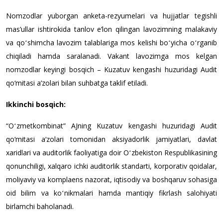
Nomzodlar yuborgan anketa-rezyumelari va hujjatlar tegishli
mas’ullar ishtirokida tanlov e’lon qilingan lavozimning malakaviy
va qoʻshimcha lavozim talablariga mos kelishi boʻyicha oʻrganib
chiqiladi hamda saralanadi. Vakant lavozimga mos kelgan
nomzodlar keyingi bosqich – Kuzatuv kengashi huzuridagi Audit
qo‘mitasi a’zolari bilan suhbatga taklif etiladi.
Ikkinchi bosqich
:
“Oʻzmetkombinat” AJning Kuzatuv kengashi huzuridagi Audit
qo‘mitasi a‘zolari tomonidan aksiyadorlik jamiyatlari, davlat
xaridlari va auditorlik faoliyatiga doir Oʻzbekiston Respublikasining
qonunchiligi, xalqaro ichki auditorlik standarti, korporativ qoidalar,
moliyaviy va komplaens nazorat, iqtisodiy va boshqaruv sohasiga
oid bilim va koʻnikmalari hamda mantiqiy fikrlash salohiyati
birlamchi baholanadi.