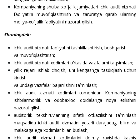
Kompaniyaning shuʼba xoʻjalik jamiyatlari ichki audit xizmati
faoliyatini muvofiqlashtirish va zaruratga qarab ularning
moliya-xoʻjalik faoliyatini nazorat qilish.
Shuningdek:
ichki audit xizmati faoliyatini tashkillashtirish, boshqarish
va muvofiqlashtirish;
ichki audit xizmati xodimlari o‘rtasida vazifalarni taqsimlash;
yillik rejani ishlab chiqish, uni kengashga tasdiqlash uchun
kiritish
va undagi vazifalar bajarilishini taʼminlash;
ichki audit xizmati xodimlari tomonidan Kompaniyaning
ishbilarmonlik va odobaxloq qoidalariga rioya etilishini
nazorat qilish;
auditorlik tekshiruvlarining sifatli o‘tkazilishini taʼminlash
maqsadida ichki audit xizmatini yetarli darajadagi bilim va
malakaga ega xodimlar bilan butlash;
ichki audit xizmati xodimlarini doimiy ravishda kasbiy