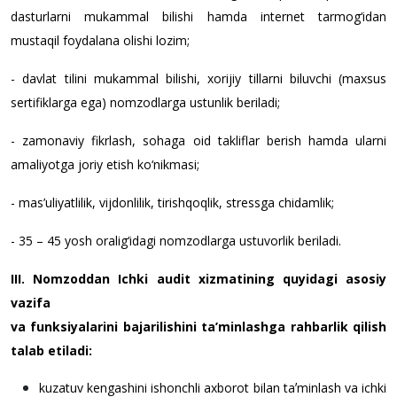
dasturlarni mukammal bilishi hamda internet tarmog‘idan
mustaqil foydalana olishi lozim;
- davlat tilini mukammal bilishi, xorijiy tillarni biluvchi (maxsus
sertifiklarga ega) nomzodlarga ustunlik beriladi;
- zamonaviy fikrlash, sohaga oid takliflar berish hamda ularni
amaliyotga joriy etish ko‘nikmasi;
- mas’uliyatlilik, vijdonlilik, tirishqoqlik, stressga chidamlik;
- 35
–
45 yosh oralig‘idagi nomzodlarga ustuvorlik
beriladi.
III. Nomzoddan Ichki audit xizmatining quyidagi asosiy
vazifa
va funksiyalarini bajarilishini ta’minlashga rahbarlik qilish
talab etiladi:
kuzatuv kengashini ishonchli axborot bilan taʼminlash va ichki