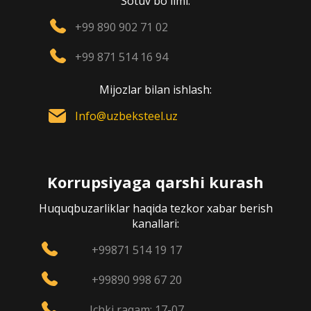
Sotuv bo`limi:
+99 890 902 71 02
+99 871 514 16 94
Mijozlar bilan ishlash:
Info@uzbeksteel.uz
Korrupsiyaga qarshi kurash
Huquqbuzarliklar haqida tezkor xabar berish
kanallari:
+99871 514 19 17
+99890 998 67 20
Ichki raqam: 17-07