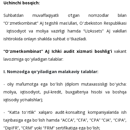
Uchinchi bosqich
:
Suhbatdan muvaffaqiyatli o‘tgan nomzodlar bilan
“Oʻzmetkombinat” AJ tegishli mas’ullari, Oʻzbekiston Respublikasi
Iqtisodiyot va moliya vazirligi hamda “UzAssets” AJ vakillari
ishtirokida onlayn shaklda suhbat oʻtkaziladi.
“Oʻzmetkombinat” AJ
Ichki audit xizmati boshlig‘i
vakant
lavozimiga qoʻyiladigan talablar:
I.
Nomzodga qoʻyiladigan malakaviy talablar:
- oliy maʼlumotga ega boʻlish (diplom mutaxassisligi boʻyicha:
moliya, iqtisodiyot, pul-kredit, buxgalteriya hisobi va boshqa
iqtisodiy yo‘nalishlar);
- “Katta toʻrtlik” xalqaro audit-konsalting kompaniyalarida ish
tajribasiga ega boʻlish hamda “ACCA”, “CFA”, “CPA” “CIA”, “CIPA”,
“DipIFR”, “CRM” yoki “FRM” sertifikatiga ega boʻlish;