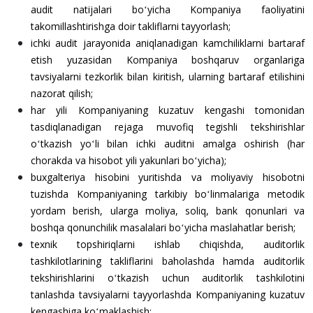
audit natijalari boʻyicha Kompaniya faoliyatini
takomillashtirishga doir takliflarni tayyorlash;
ichki audit jarayonida aniqlanadigan kamchiliklarni bartaraf
etish yuzasidan Kompaniya boshqaruv organlariga
tavsiyalarni tezkorlik bilan kiritish, ularning bartaraf etilishini
nazorat qilish;
har yili Kompaniyaning kuzatuv kengashi tomonidan
tasdiqlanadigan rejaga muvofiq tegishli tekshirishlar
oʻtkazish yoʻli bilan ichki auditni amalga oshirish (har
chorakda va hisobot yili yakunlari boʻyicha);
buxgalteriya hisobini yuritishda va moliyaviy hisobotni
tuzishda Kompaniyaning tarkibiy boʻlinmalariga metodik
yordam berish, ularga moliya, soliq, bank qonunlari va
boshqa qonunchilik masalalari boʻyicha maslahatlar berish;
texnik topshiriqlarni ishlab chiqishda, auditorlik
tashkilotlarining takliflarini baholashda hamda auditorlik
tekshirishlarini oʻtkazish uchun auditorlik tashkilotini
tanlashda tavsiyalarni tayyorlashda Kompaniyaning kuzatuv
kengashiga koʻmaklashish;