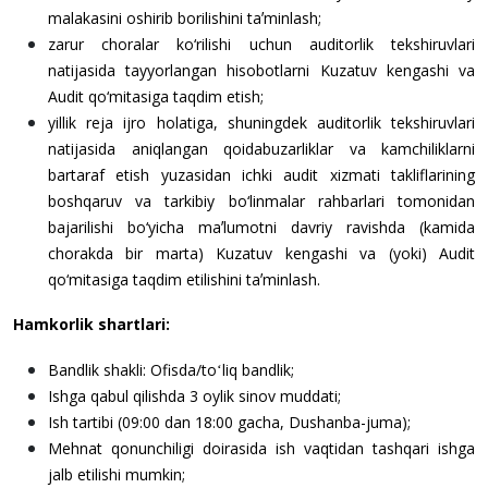
malakasini oshirib borilishini taʼminlash;
zarur choralar ko‘rilishi uchun auditorlik tekshiruvlari
natijasida tayyorlangan hisobotlarni Kuzatuv kengashi va
Audit qo‘mitasiga taqdim etish;
yillik reja ijro holatiga, shuningdek auditorlik tekshiruvlari
natijasida aniqlangan qoidabuzarliklar va kamchiliklarni
bartaraf etish yuzasidan ichki audit xizmati takliflarining
boshqaruv va tarkibiy bo‘linmalar rahbarlari tomonidan
bajarilishi bo‘yicha maʼlumotni davriy ravishda (kamida
chorakda bir marta) Kuzatuv kengashi va (yoki) Audit
qo‘mitasiga taqdim etilishini taʼminlash.
Hamkorlik shartlari:
Bandlik shakli: Ofisda/toʻliq bandlik;
Ishga qabul qilishda 3 oylik sinov muddati;
Ish tartibi (09:00 dan 18:00 gacha, Dushanba-juma);
Mehnat qonunchiligi doirasida ish vaqtidan tashqari ishga
jalb etilishi mumkin;