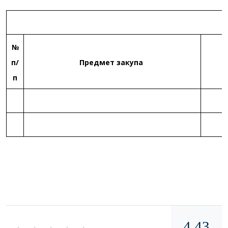
№
п/
Предмет закупа
п
4.43