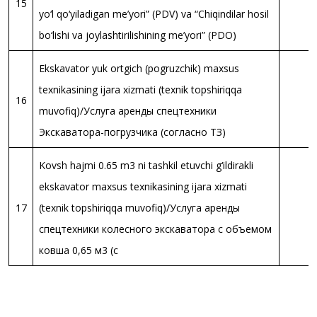
15
yo‘l qo‘yiladigan me’yori” (PDV) va “Chiqindilar hosil
bo‘lishi va joylashtirilishining me’yori” (PDO)
Ekskavator yuk ortgich (pogruzchik) maxsus
texnikasining ijara xizmati (texnik topshiriqqa
16
muvofiq)/Услуга аренды спецтехники
Экскаватора-погрузчика (согласно ТЗ)
Kovsh hajmi 0.65 m3 ni tashkil etuvchi g‘ildirakli
ekskavator maxsus texnikasining ijara xizmati
17
(texnik topshiriqqa muvofiq)/Услуга аренды
спецтехники колесного экскаватора с объемом
ковша 0,65 м3 (с