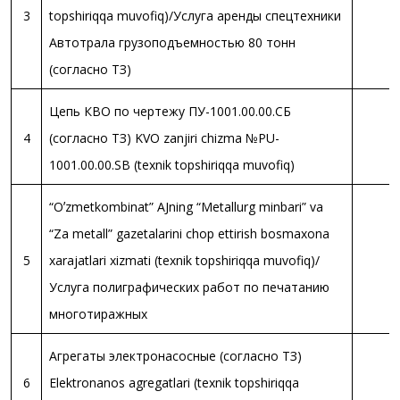
3
topshiriqqa muvofiq)/Услуга аренды спецтехники
Автотрала грузоподъемностью 80 тонн
(согласно ТЗ)
Цепь КВО по чертежу ПУ-1001.00.00.СБ
4
(согласно ТЗ) KVO zanjiri chizma №PU-
1001.00.00.SB (texnik topshiriqqa muvofiq)
“Oʼzmetkombinat” AJning “Metallurg minbari” va
“Za metall” gazetalarini chop ettirish bosmaxona
5
xarajatlari xizmati (texnik topshiriqqa muvofiq)/
Услуга полиграфических работ по печатанию
многотиражных
Агрегаты электронасосные (согласно ТЗ)
6
Elektronanos agregatlari (texnik topshiriqqa