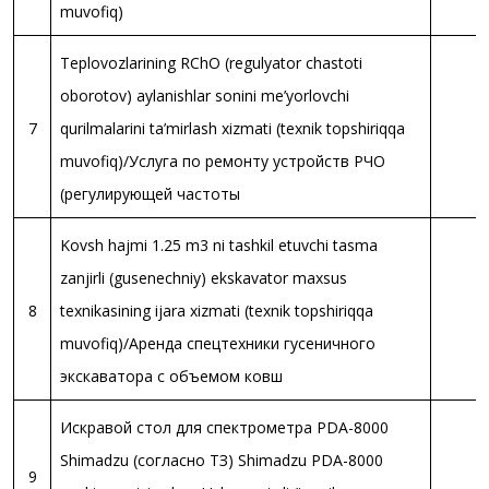
muvofiq)
Teplovozlarining RChO (regulyator chastoti
oborotov) aylanishlar sonini me’yorlovchi
7
qurilmalarini ta’mirlash xizmati (texnik topshiriqqa
muvofiq)/Услуга по ремонту устройств РЧО
(регулирующей частоты
Kovsh hajmi 1.25 m3 ni tashkil etuvchi tasma
zanjirli (gusenechniy) ekskavator maxsus
8
texnikasining ijara xizmati (texnik topshiriqqa
muvofiq)/Аренда спецтехники гусеничного
экскаватора с объемом ковш
Искравой стол для спектрометра PDA-8000
Shimadzu (согласно ТЗ) Shimadzu PDA-8000
9