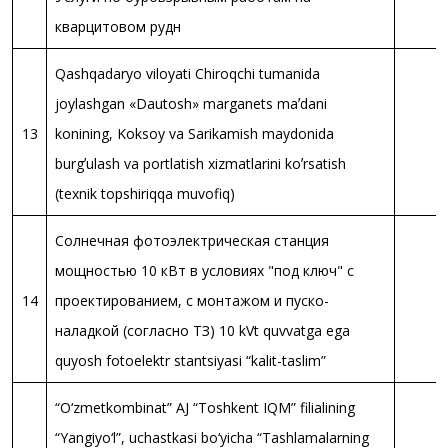
кварцитовом рудн
Qashqadaryo viloyati Chiroqchi tumanida
joylashgan «Dautosh» marganets maʼdani
13
konining, Koksoy va Sarikamish maydonida
burgʼulash va portlatish xizmatlarini koʼrsatish
(texnik topshiriqqa muvofiq)
Солнечная фотоэлектрическая станция
мощностью 10 кВт в условиях "под ключ" с
14
проектированием, с монтажом и пуско-
наладкой (согласно ТЗ) 10 kVt quvvatga ega
quyosh fotoelektr stantsiyasi “kalit-taslim”
“O‘zmetkombinat” AJ “Toshkent IQM” filialining
“Yangiyo‘l”, uchastkasi bo‘yicha “Tashlamalаrning