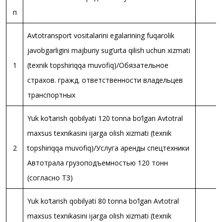
п
Avtotransport vositalarini egalarining fuqarolik
javobgarligini majburiy sug’urta qilish uchun xizmati
1
(texnik topshiriqqa muvofiq)/Обязательное
страхов. гражд. ответственности владельцев
транспортных
Yuk ko‘tarish qobilyati 120 tonna bo‘lgan Avtotral
maxsus texnikasini ijarga olish xizmati (texnik
2
topshiriqqa muvofiq)/Услуга аренды спецтехники
Автотрала грузоподъемностью 120 тонн
(согласно ТЗ)
Yuk ko‘tarish qobilyati 80 tonna bo‘lgan Avtotral
maxsus texnikasini ijarga olish xizmati (texnik