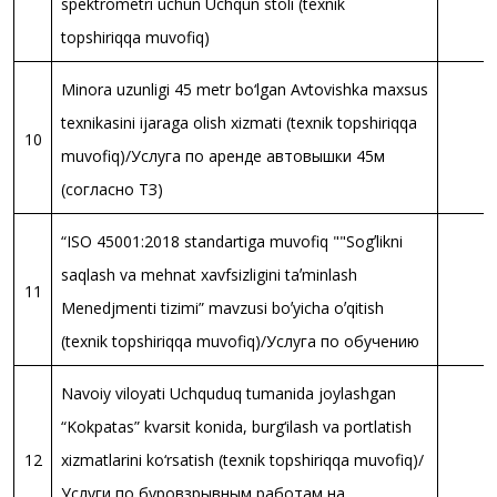
spektrometri uchun Uchqun stoli (texnik
topshiriqqa muvofiq)
Minora uzunligi 45 metr bo‘lgan Avtovishka maxsus
texnikasini ijaraga olish xizmati (texnik topshiriqqa
10
muvofiq)/Услуга по аренде автовышки 45м
(согласно ТЗ)
“ISO 45001:2018 standartiga muvofiq ""Sogʼlikni
saqlash va mehnat xavfsizligini taʼminlash
11
Menedjmenti tizimi” mavzusi boʼyicha oʼqitish
(texnik topshiriqqa muvofiq)/Услуга по обучению
Navoiy viloyati Uchquduq tumanida joylashgan
“Kokpatas” kvarsit konida, burg‘ilash va portlatish
12
xizmatlarini ko‘rsatish (texnik topshiriqqa muvofiq)/
Услуги по буровзрывным работам на