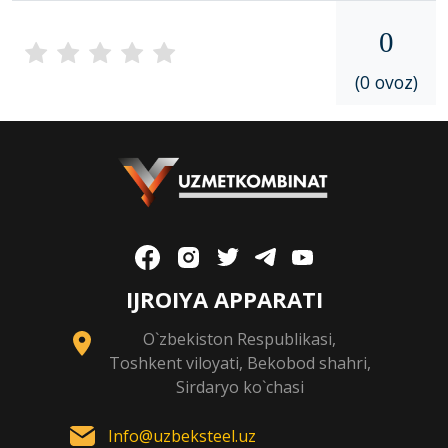
0
(0 ovoz)
IJROIYA APPARATI
O`zbekiston Respublikasi,
Toshkent viloyati, Bekobod shahri,
Sirdaryo ko`chasi
Info@uzbeksteel.uz