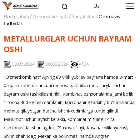
Uz
Bosh sahifa / Axborot xizmati / Yangiliklar /
Ommaviy
tadbirlar
METALLURGLAR UCHUN BAYRAM
OSHI
08.03.2024
08.03.2024
4164
"O‘zmetkombinat" AJning 80 yillik yubiley bayrami hamda 8-mart -
Xalqaro xotin-qizlar kuni munosabati bilan metallurglar uchun
bayram oshi tashkillashtirildi. Kombinat oshxonalarida jami bo‘lib
1 tonna 300 kg osh damlanib, korxonaning tarkibiy bo‘linmalarida
mehnat qilayotgan barcha ishchi-xodimlarga tortiq qilindi.
Ma'lumot uchun aytish kerakki, kombinatimizning 14 ta
oshxonasida, shuningdek, "Saxovat" uyi, Kasanachilik byurosi,
Shirin shahridagi Mexanika bo‘linmasi hamda Angren