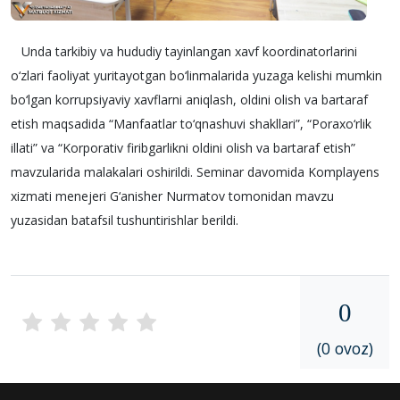
Unda tarkibiy va hududiy tayinlangan xavf koordinatorlarini
o‘zlari faoliyat yuritayotgan bo‘linmalarida yuzaga kelishi mumkin
bo‘lgan korrupsiyaviy xavflarni aniqlash, oldini olish va bartaraf
etish maqsadida “Manfaatlar to‘qnashuvi shakllari”, “Poraxo‘rlik
illati” va “Korporativ firibgarlikni oldini olish va bartaraf etish”
mavzularida malakalari oshirildi. Seminar davomida Komplayens
xizmati menejeri G‘anisher Nurmatov tomonidan mavzu
yuzasidan batafsil tushuntirishlar berildi.
0
(0 ovoz)