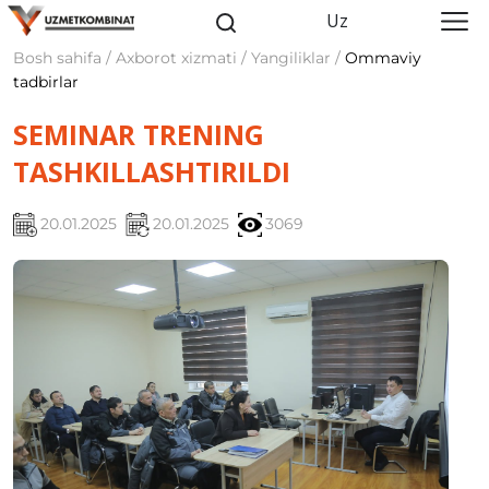
Uz
Bosh sahifa / Axborot xizmati / Yangiliklar /
Ommaviy
tadbirlar
SEMINAR TRENING
TASHKILLASHTIRILDI
20.01.2025
20.01.2025
3069