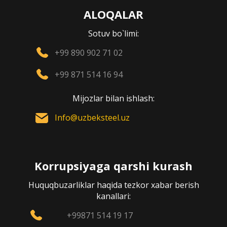
ALOQALAR
Sotuv bo`limi:
+99 890 902 71 02
+99 871 514 16 94
Mijozlar bilan ishlash:
Info@uzbeksteel.uz
Korrupsiyaga qarshi kurash
Huquqbuzarliklar haqida tezkor xabar berish
kanallari:
+99871 514 19 17