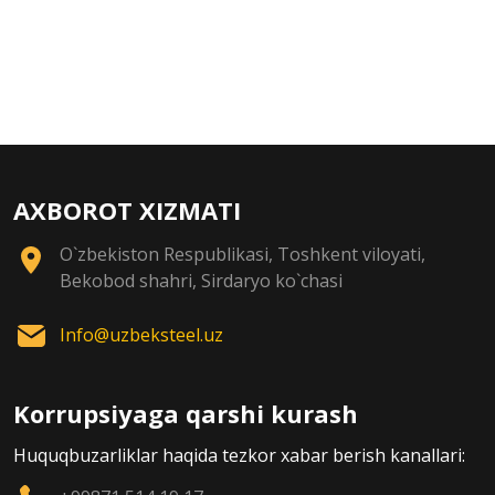
AXBOROT XIZMATI
O`zbekiston Respublikasi, Toshkent viloyati,
Bekobod shahri, Sirdaryo ko`chasi
Info@uzbeksteel.uz
Korrupsiyaga qarshi kurash
Huquqbuzarliklar haqida tezkor xabar berish kanallari: