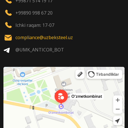
+99871 514 19 17
+99890 998 67 20
Ichki raqam: 17-07
compliance@uzbeksteel.uz
@UMK_ANTICOR_BOT