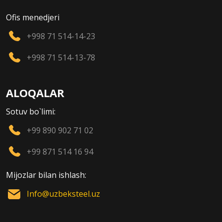
Ofis menedjeri
+998 71 514-14-23
+998 71 514-13-78
ALOQALAR
Sotuv bo`limi:
+99 890 902 71 02
+99 871 514 16 94
Mijozlar bilan ishlash:
Info@uzbeksteel.uz