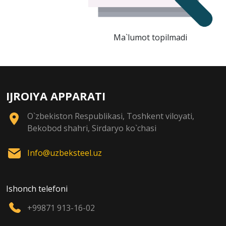
Ma`lumot topilmadi
IJROIYA APPARATI
O`zbekiston Respublikasi, Toshkent viloyati,
Bekobod shahri, Sirdaryo ko`chasi
Info@uzbeksteel.uz
Ishonch telefoni
+99871 913-16-02