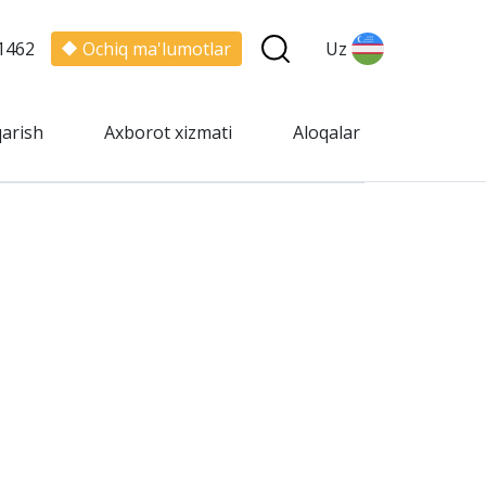
1462
Ochiq ma'lumotlar
Uz
qarish
Axborot xizmati
Aloqalar