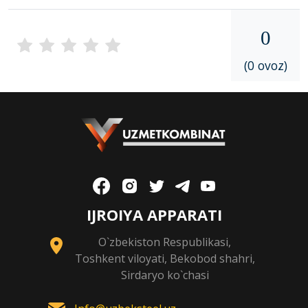
0
(0 ovoz)
IJROIYA APPARATI
O`zbekiston Respublikasi,
Toshkent viloyati, Bekobod shahri,
Sirdaryo ko`chasi