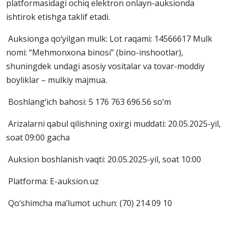
platformasidagi ochiq elektron onlayn-auksionda
ishtirok etishga taklif etadi.
Auksionga qo‘yilgan mulk: Lot raqami: 14566617 Mulk
nomi: “Mehmonxona binosi” (bino-inshootlar),
shuningdek undagi asosiy vositalar va tovar-moddiy
boyliklar – mulkiy majmua.
Boshlang‘ich bahosi: 5 176 763 696.56 so‘m
Arizalarni qabul qilishning oxirgi muddati: 20.05.2025-yil,
soat 09:00 gacha
Auksion boshlanish vaqti: 20.05.2025-yil, soat 10:00
Platforma: E-auksion.uz
Qo‘shimcha ma’lumot uchun: (70) 214 09 10