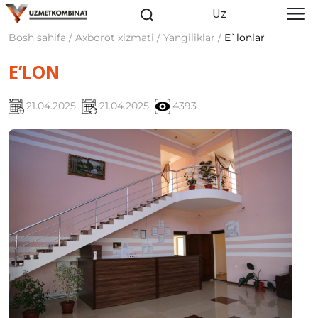
Uz
Bosh sahifa / Axborot xizmati / Yangiliklar /
E`lonlar
E’LON
21.04.2025
21.04.2025
4393