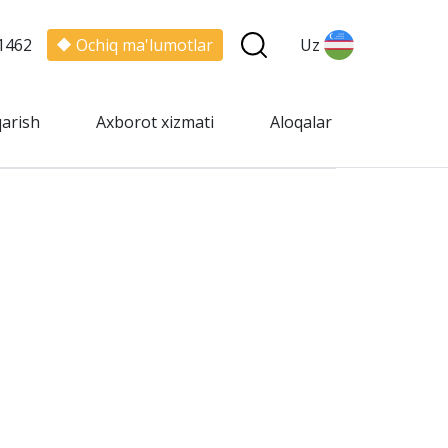
1462
Ochiq ma'lumotlar
Uz
qarish
Axborot xizmati
Aloqalar