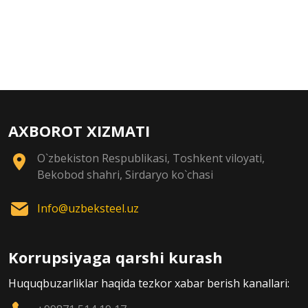
AXBOROT XIZMATI
O`zbekiston Respublikasi, Toshkent viloyati,
Bekobod shahri, Sirdaryo ko`chasi
Info@uzbeksteel.uz
Korrupsiyaga qarshi kurash
Huquqbuzarliklar haqida tezkor xabar berish kanallari: