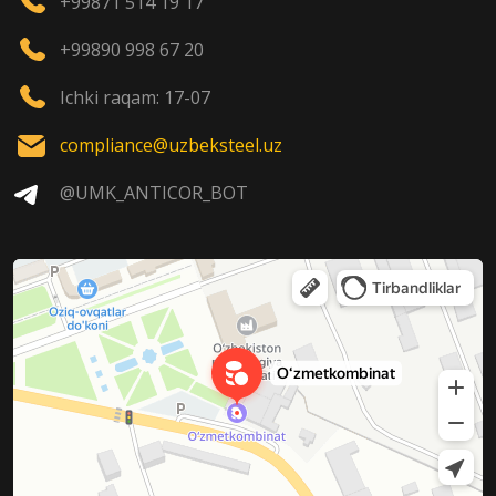
+99871 514 19 17
+99890 998 67 20
Ichki raqam: 17-07
compliance@uzbeksteel.uz
@UMK_ANTICOR_BOT