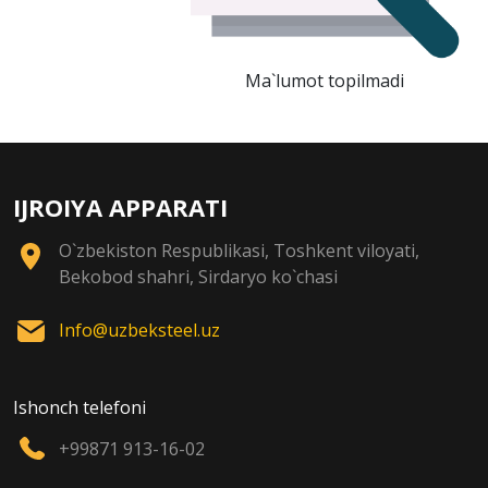
Ma`lumot topilmadi
IJROIYA APPARATI
O`zbekiston Respublikasi, Toshkent viloyati,
Bekobod shahri, Sirdaryo ko`chasi
Info@uzbeksteel.uz
Ishonch telefoni
+99871 913-16-02