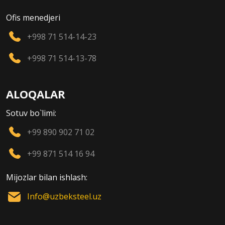
Ofis menedjeri
+998 71 514-14-23
+998 71 514-13-78
ALOQALAR
Sotuv bo`limi:
+99 890 902 71 02
+99 871 514 16 94
Mijozlar bilan ishlash:
Info@uzbeksteel.uz