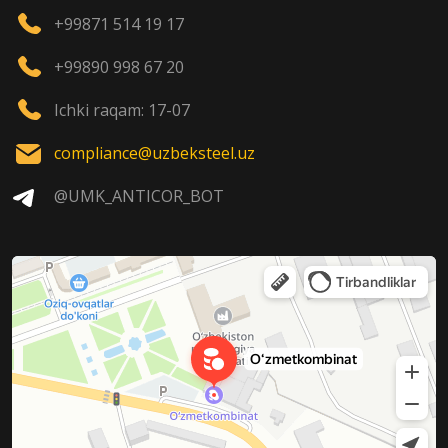
+99871 514 19 17
+99890 998 67 20
Ichki raqam: 17-07
compliance@uzbeksteel.uz
@UMK_ANTICOR_BOT