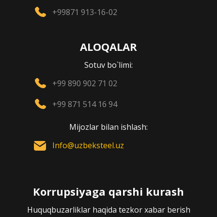
+99871 913-16-02
ALOQALAR
Sotuv bo`limi:
+99 890 902 71 02
+99 871 514 16 94
Mijozlar bilan ishlash:
Info@uzbeksteel.uz
Korrupsiyaga qarshi kurash
Huquqbuzarliklar haqida tezkor xabar berish