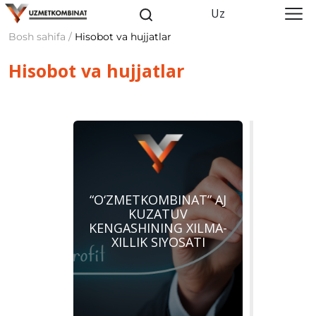
Uz
Bosh sahifa /
Hisobot va hujjatlar
Hisobot va hujjatlar
“O‘ZMETKOMBINAT” AJ
KUZATUV
KENGASHINING XILMA-
XILLIK SIYOSATI