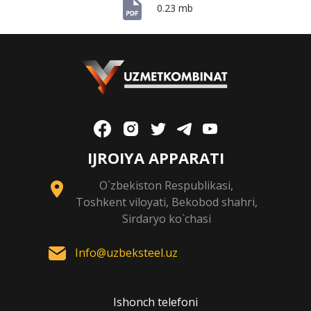
0.23 mb
IJROIYA APPARATI
O`zbekiston Respublikasi,
Toshkent viloyati, Bekobod shahri,
Sirdaryo ko`chasi
Info@uzbeksteel.uz
Ishonch telefoni