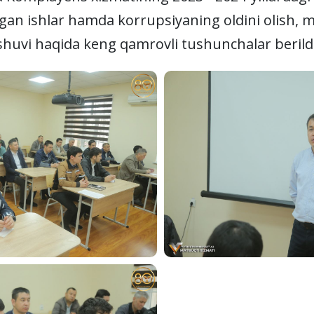
ilgan ishlar hamda korrupsiyaning oldini olish,
huvi haqida keng qamrovli tushunchalar berildi