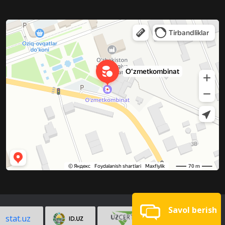
Savol berish
stat.uz