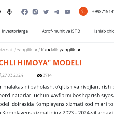
+99871514
Investorlarga
Atrof-muhit va ISTB
Ishlab chi
izmati / Yangiliklar /
Kundalik yangiliklar
CHLI HIMOYA" MODELI
27.03.2024
3714
lakasini baholash, o‘qitish va rivojlantirish
koordinatorlari uchun xavflarni boshqarish siyo
deli doirasida Komplayens xizmati xodimlari to
 Komplayens xizmatining 2023 - 2024-yillardagi 