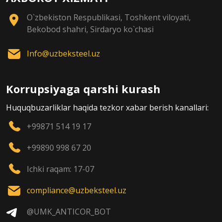
O`zbekiston Respublikasi, Toshkent viloyati,
Bekobod shahri, Sirdaryo ko`chasi
Info@uzbeksteel.uz
Korrupsiyaga qarshi kurash
Huquqbuzarliklar haqida tezkor xabar berish kanallari:
+99871 514 19 17
+99890 998 67 20
Ichki raqam: 17-07
compliance@uzbeksteel.uz
@UMK_ANTICOR_BOT