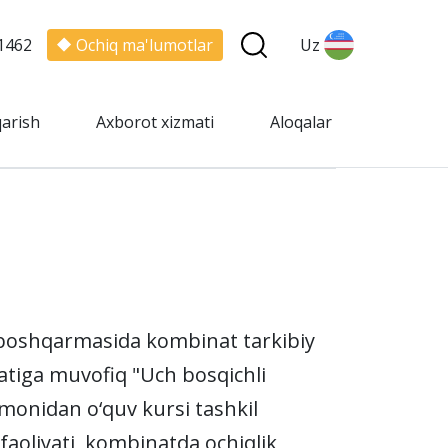
1462
Ochiq ma'lumotlar
Uz
qarish
Axborot xizmati
Aloqalar
 boshqarmasida kombinat tarkibiy
satiga muvofiq "Uch bosqichli
monidan o‘quv kursi tashkil
faoliyati, kombinatda ochiqlik