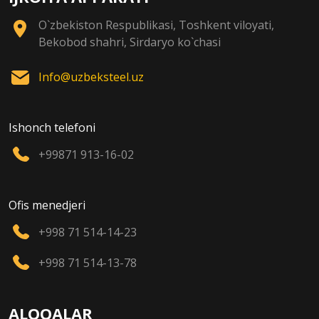
O`zbekiston Respublikasi, Toshkent viloyati,
Bekobod shahri, Sirdaryo ko`chasi
Info@uzbeksteel.uz
Ishonch telefoni
+99871 913-16-02
Ofis menedjeri
+998 71 514-14-23
+998 71 514-13-78
ALOQALAR