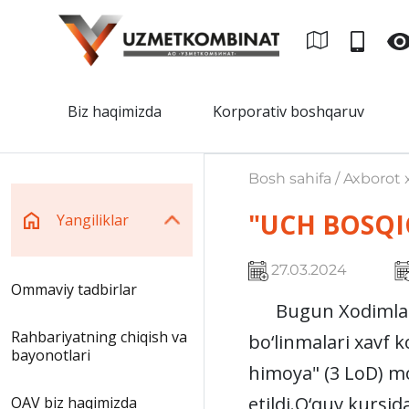
Biz haqimizda
Korporativ boshqaruv
Bosh sahifa / Axborot x
"UCH BOSQI
Yangiliklar
27.03.2024
Ommaviy tadbirlar
Bugun Xodimlar ma
Rahbariyatning chiqish va
bo‘linmalari xavf 
bayonotlari
himoya" (3 LoD) mo
etildi.
O‘quv kursida
OAV biz haqimizda