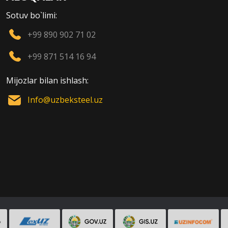
Sotuv bo`limi:
+99 890 902 71 02
+99 871 514 16 94
Mijozlar bilan ishlash:
Info@uzbeksteel.uz