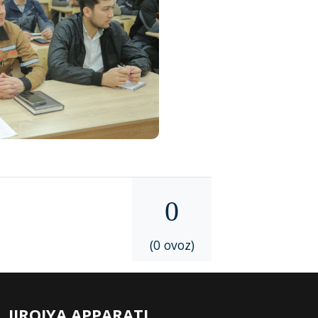
0
(0 ovoz)
IJROIYA APPARATI