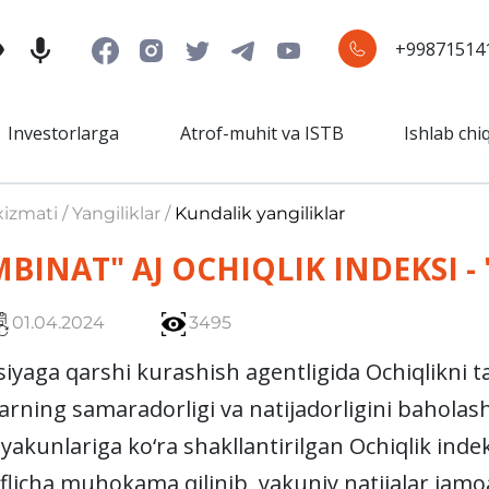
+99871514
Investorlarga
Atrof-muhit va ISTB
Ishlab chi
izmati / Yangiliklar /
Kundalik yangiliklar
INAT" AJ OCHIQLIK INDEKSI - 
01.04.2024
3495
a qarshi kurashish agentligida Ochiqlikni t
arning samaradorligi va natijadorligini baholash 
yakunlariga ko‘ra shakllantirilgan Ochiqlik inde
flicha muhokama qilinib, yakuniy natijalar jamoat