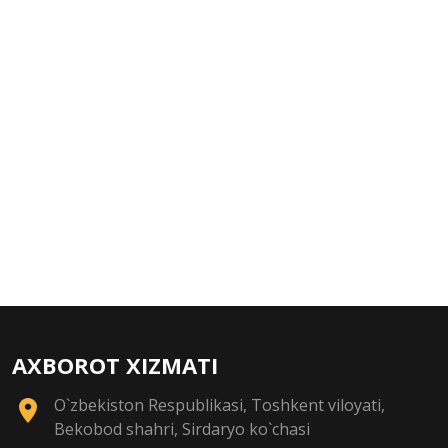
AXBOROT XIZMATI
O`zbekiston Respublikasi, Toshkent viloyati,
Bekobod shahri, Sirdaryo ko`chasi