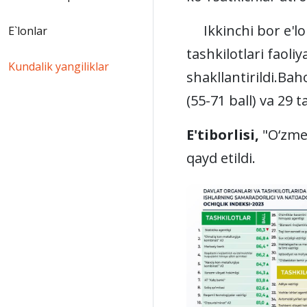
Ikkinchi bor e'lon 
E`lonlar
tashkilotlari faol
Kundalik yangiliklar
shakllantirildi.
Baho
(55-71 ball) va 29 
E'tiborlisi,
"O‘zmet
qayd etildi.