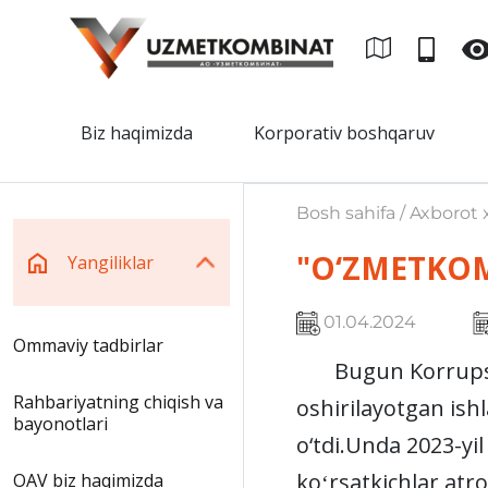
Biz haqimizda
Korporativ boshqaruv
Bosh sahifa / Axborot x
"O‘ZMETKOMB
Yangiliklar
01.04.2024
Ommaviy tadbirlar
Bugun Korrupsiyag
Rahbariyatning chiqish va
oshirilayotgan ishl
bayonotlari
o‘tdi.
Unda 2023-yil 
koʻrsatkichlar atro
OAV biz haqimizda