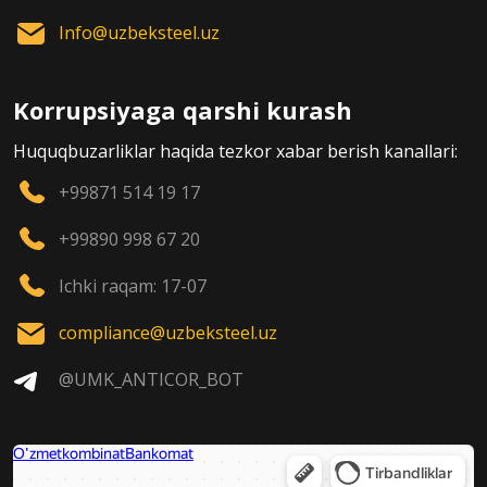
Info@uzbeksteel.uz
Korrupsiyaga qarshi kurash
Huquqbuzarliklar haqida tezkor xabar berish kanallari:
+99871 514 19 17
+99890 998 67 20
Ichki raqam: 17-07
compliance@uzbeksteel.uz
@UMK_ANTICOR_BOT