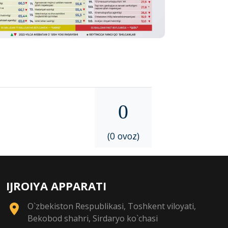
0
(0 ovoz)
IJROIYA APPARATI
O`zbekiston Respublikasi, Toshkent viloyati,
Bekobod shahri, Sirdaryo ko`chasi