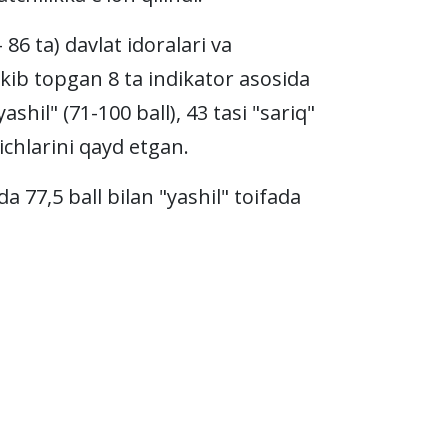
86 ta) davlat idoralari va
rkib topgan 8 ta indikator asosida
ashil" (71-100 ball), 43 tasi "sariq"
kichlarini qayd etgan.
77,5 ball bilan "yashil" toifada