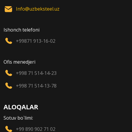
Info@uzbeksteel.uz
Ishonch telefoni
+99871 913-16-02
Ofis menedjeri
+998 71 514-14-23
+998 71 514-13-78
ALOQALAR
Sotuv bo`limi:
+99 890 902 71 02