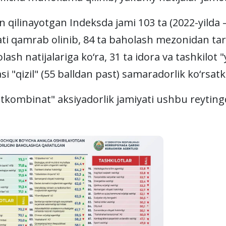
qilinayotgan Indeksda jami 103 ta (2022-yilda – 
iyati qamrab olinib, 84 ta baholash mezonidan ta
lash natijalariga ko‘ra, 31 ta idora va tashkilot "y
tasi "qizil" (55 balldan past) samaradorlik ko‘rsat
kombinat" aksiyadorlik jamiyati ushbu reytingda 