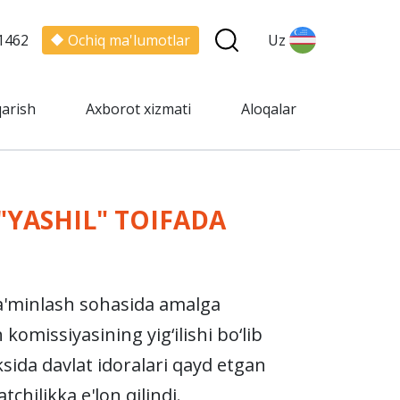
1462
Ochiq ma'lumotlar
Uz
qarish
Axborot xizmati
Aloqalar
"YASHIL" TOIFADA
a'minlash sohasida amalga
komissiyasining yig‘ilishi bo‘lib
ksida davlat idoralari qayd etgan
chilikka e'lon qilindi.