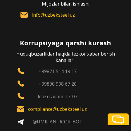
Mijozlar bilan ishlash:
Info@uzbeksteel.uz
Korrupsiyaga qarshi kurash
Huquqbuzarliklar haqida tezkor xabar berish
kanallari:
+99871 514 19 17
+99890 998 67 20
Ichki raqam: 17-07
compliance@uzbeksteel.uz
@UMK_ANTICOR_BOT