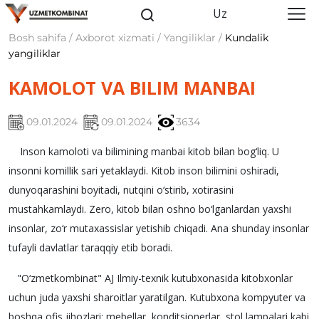
Uz
Bosh sahifa / Axborot xizmati / Yangiliklar /
Kundalik
yangiliklar
KAMOLOT VA BILIM MANBAI
09.01.2024
09.01.2024
3634
Inson kamoloti va bilimining manbai kitob bilan bog‘liq. U
insonni komillik sari yetaklaydi. Kitob inson bilimini oshiradi,
dunyoqarashini boyitadi, nutqini o‘stirib, xotirasini
mustahkamlaydi. Zero, kitob bilan oshno bo‘lganlardan yaxshi
insonlar, zo‘r mutaxassislar yetishib chiqadi. Ana shunday insonlar
tufayli davlatlar taraqqiy etib boradi.
"O‘zmetkombinat" AJ Ilmiy-texnik kutubxonasida kitobxonlar
uchun juda yaxshi sharoitlar yaratilgan. Kutubxona kompyuter va
boshqa ofis jihozlari: mebellar, konditsionerlar, stol lampalari kabi