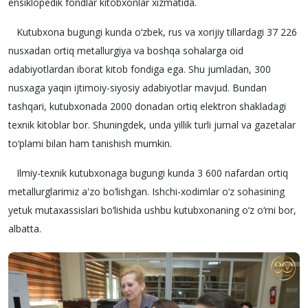
ensiklopedik fondlar kitobxonlar xizmatida.
Kutubxona bugungi kunda o‘zbek, rus va xorijiy tillardagi 37 226
nusxadan ortiq metallurgiya va boshqa sohalarga oid
adabiyotlardan iborat kitob fondiga ega. Shu jumladan, 300
nusxaga yaqin ijtimoiy-siyosiy adabiyotlar mavjud. Bundan
tashqari, kutubxonada 2000 donadan ortiq elektron shakladagi
texnik kitoblar bor. Shuningdek, unda yillik turli jurnal va gazetalar
to‘plami bilan ham tanishish mumkin.
Ilmiy-texnik kutubxonaga bugungi kunda 3 600 nafardan ortiq
metallurglarimiz a'zo bo‘lishgan. Ishchi-xodimlar o‘z sohasining
yetuk mutaxassislari bo‘lishida ushbu kutubxonaning o‘z o‘rni bor,
albatta.