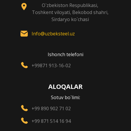
O`zbekiston Respublikasi,
Toshkent viloyati, Bekobod shahri,
Sirdaryo ko`chasi
Info@uzbeksteel.uz
Ishonch telefoni
+99871 913-16-02
ALOQALAR
Sotuv bo`limi:
+99 890 902 71 02
+99 871 514 16 94