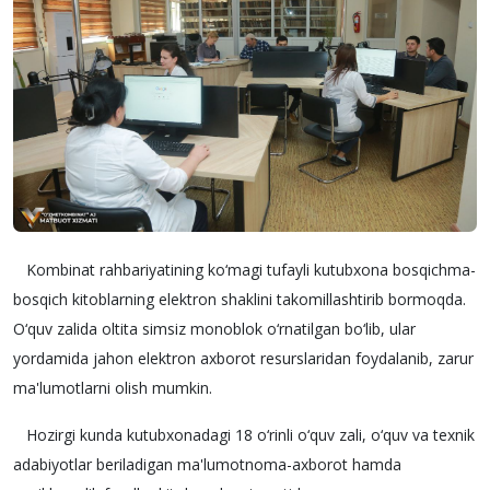
Kombinat rahbariyatining ko‘magi tufayli kutubxona bosqichma-
bosqich kitoblarning elektron shaklini takomillashtirib bormoqda.
O‘quv zalida oltita simsiz monoblok o‘rnatilgan bo‘lib, ular
yordamida jahon elektron axborot resurslaridan foydalanib, zarur
ma'lumotlarni olish mumkin.
Hozirgi kunda kutubxonadagi 18 o‘rinli o‘quv zali, o‘quv va texnik
adabiyotlar beriladigan ma'lumotnoma-axborot hamda