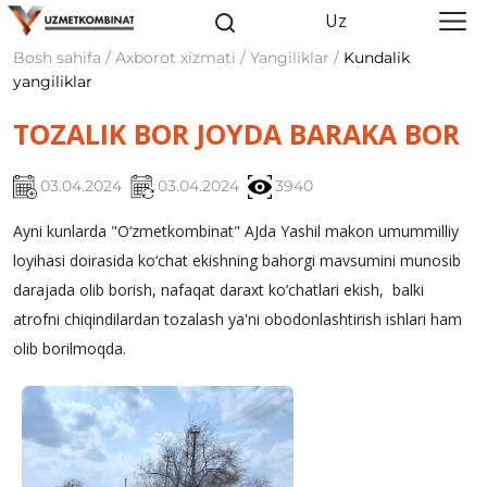
Uz
Bosh sahifa / Axborot xizmati / Yangiliklar /
Kundalik
yangiliklar
TOZALIK BOR JOYDA BARAKA BOR
03.04.2024
03.04.2024
3940
Ayni kunlarda "O‘zmetkombinat" AJda Yashil makon umummilliy
loyihasi doirasida ko‘chat ekishning bahorgi mavsumini munosib
darajada olib borish, nafaqat daraxt ko‘chatlari ekish, balki
atrofni chiqindilardan tozalash ya'ni obodonlashtirish ishlari ham
olib borilmoqda.