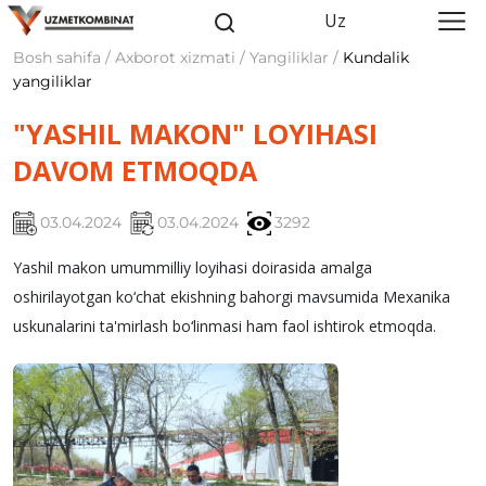
Uz
Bosh sahifa / Axborot xizmati / Yangiliklar /
Kundalik
yangiliklar
"YASHIL MAKON" LOYIHASI
DAVOM ETMOQDA
03.04.2024
03.04.2024
3292
Yashil makon umummilliy loyihasi doirasida amalga
oshirilayotgan ko‘chat ekishning bahorgi mavsumida Mexanika
uskunalarini ta'mirlash bo‘linmasi ham faol ishtirok etmoqda.