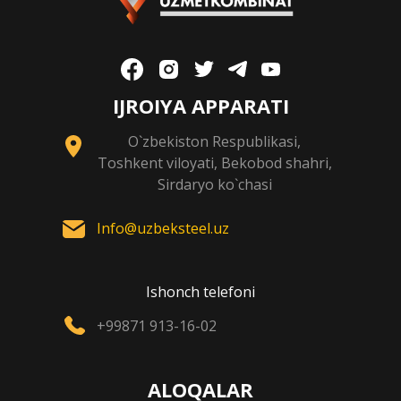
IJROIYA APPARATI
O`zbekiston Respublikasi,
Toshkent viloyati, Bekobod shahri,
Sirdaryo ko`chasi
Info@uzbeksteel.uz
Ishonch telefoni
+99871 913-16-02
ALOQALAR