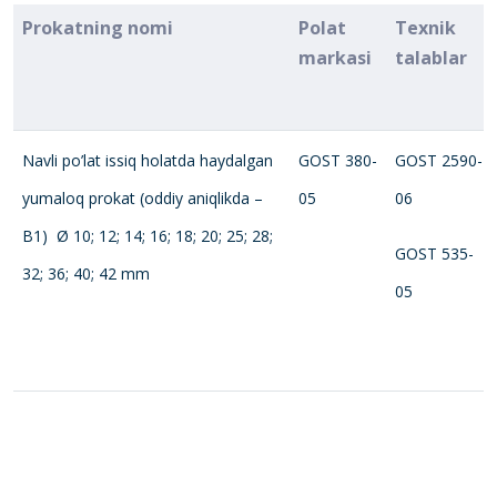
Prokatning nomi
Polat
Tеxnik
markasi
talablar
Navli po’lat issiq holatda haydalgan
GOST 380-
GOST 2590-
yumaloq prokat (oddiy aniqlikda –
05
06
В1) Ø 10; 12; 14; 16; 18; 20; 25; 28;
GOST 535-
32; 36; 40; 42 mm
05