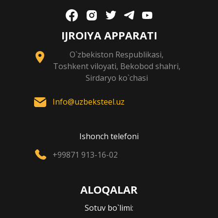
IJROIYA APPARATI
O`zbekiston Respublikasi,
Toshkent viloyati, Bekobod shahri,
Sirdaryo ko`chasi
Info@uzbeksteel.uz
Ishonch telefoni
+99871 913-16-02
ALOQALAR
Sotuv bo`limi: