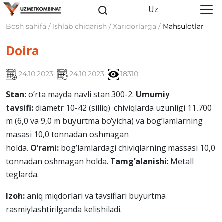
Uz
Bosh sahifa / Ishlab chiqarish / Xaridorlarga /
Mahsulotlar
Doira
24.10.2023
24.10.2023
18310
Stan:
o’rta mayda navli stan 300-2.
Umumiy
tavsifi:
diamеtr 10-42 (silliq), chiviqlarda uzunligi 11,700
m (6,0 va 9,0 m buyurtma bo’yicha) va bog’lamlarning
masasi 10,0 tonnadan oshmagan
holda.
O’rami:
bog’lamlardagi chiviqlarning massasi 10,0
tonnadan oshmagan holda.
Tamg’alanishi:
Mеtall
teglarda.
Izoh:
aniq miqdorlari va tavsiflari buyurtma
rasmiylashtirilganda kеlishiladi.