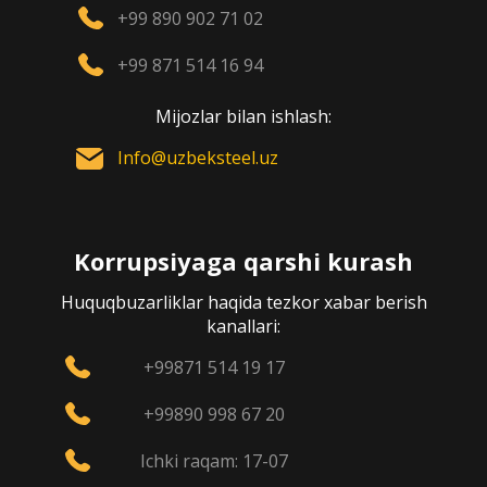
+99 890 902 71 02
+99 871 514 16 94
Mijozlar bilan ishlash:
Info@uzbeksteel.uz
Korrupsiyaga qarshi kurash
Huquqbuzarliklar haqida tezkor xabar berish
kanallari:
+99871 514 19 17
+99890 998 67 20
Ichki raqam: 17-07