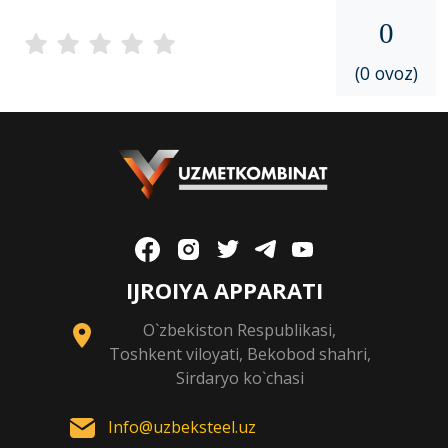
0
(0 ovoz)
IJROIYA APPARATI
O`zbekiston Respublikasi,
Toshkent viloyati, Bekobod shahri,
Sirdaryo ko`chasi
Info@uzbeksteel.uz