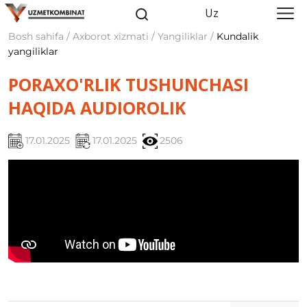
Uz
Bosh sahifa / Axborot xizmati / Yangiliklar /
Kundalik
yangiliklar
PORAXO'RLIK TUSHUNCHASI
HAQIDA AUDIOROLIK
17.01.2025
17.01.2025
2506