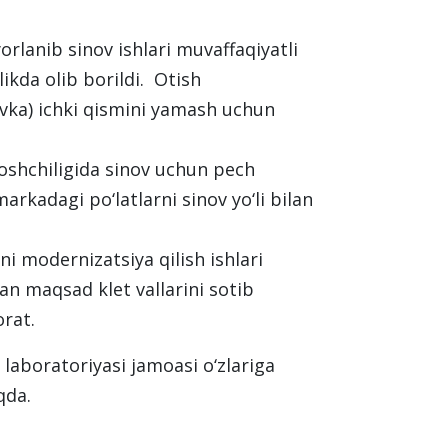
rlanib sinov ishlari muvaffaqiyatli
ikda olib borildi. Otish
yovka) ichki qismini yamash uchun
oshchiligida sinov uchun pech
arkadagi po‘latlarni sinov yo‘li bilan
i modernizatsiya qilish ishlari
an maqsad klet vallarini sotib
rat.
laboratoriyasi jamoasi o‘zlariga
qda.