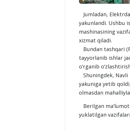
Jumladan, Elektrda p
yakunlandi. Ushbu is
mashinasining vazifa
xizmat qiladi.
Bundan tashqari (RN
tayyorlanib ishlar ja
o‘rganib o‘zlashtiris
Shuningdek, Navli pr
yakuniga yetib qoldi
olmasdan mahalliylas
Berilgan ma’lumotlar
yuklatilgan vazifala