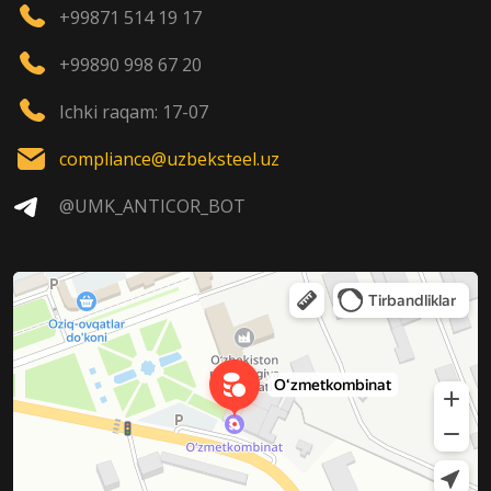
+99871 514 19 17
+99890 998 67 20
Ichki raqam: 17-07
compliance@uzbeksteel.uz
@UMK_ANTICOR_BOT