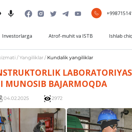
+99871514
Investorlarga
Atrof-muhit va ISTB
Ishlab chi
izmati / Yangiliklar /
Kundalik yangiliklar
NSTRUKTORLIK LABORATORIYAS
NI MUNOSIB BAJARMOQDA
04.02.2025
2972