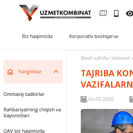
Biz haqimizda
Korporativ boshqaruv
Bosh sahifa / Axborot x
TAJRIBA KO
Yangiliklar
VAZIFALAR
Ommaviy tadbirlar
04.02.2025
Rahbariyatning chiqish va
bayonotlari
OAV biz haqimizda