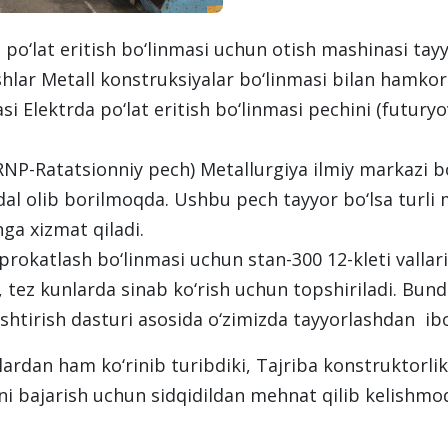
o‘lat eritish bo‘linmasi uchun otish mashinasi tayyo
hlar Metall konstruksiyalar bo‘linmasi bilan hamkorl
si Elektrda po‘lat eritish bo‘linmasi pechini (futur
P-Ratatsionniy pech) Metallurgiya ilmiy markazi b
dal olib borilmoqda. Ushbu pech tayyor bo‘lsa turli m
hga xizmat qiladi.
okatlash bo‘linmasi uchun stan-300 12-kleti vallarin
, tez kunlarda sinab ko‘rish uchun topshiriladi. Bund
htirish dasturi asosida o‘zimizda tayyorlashdan ibo
dan ham ko‘rinib turibdiki, Tajriba konstruktorlik 
rni bajarish uchun sidqidildan mehnat qilib kelishmo