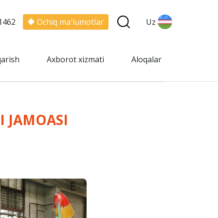
1462
Ochiq ma'lumotlar
Uz
qarish
Axborot xizmati
Aloqalar
I JAMOASI