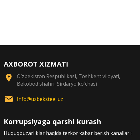
AXBOROT XIZMATI
O`zbekiston Respublikasi, Toshkent viloyati,
Bekobod shahri, Sirdaryo ko`chasi
Info@uzbeksteel.uz
Korrupsiyaga qarshi kurash
Huquqbuzarliklar haqida tezkor xabar berish kanallari: