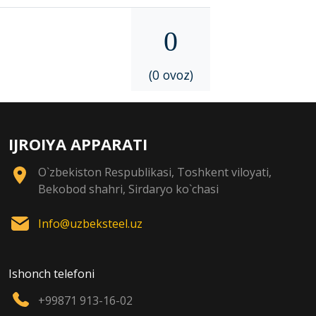
0
(0 ovoz)
IJROIYA APPARATI
O`zbekiston Respublikasi, Toshkent viloyati,
Bekobod shahri, Sirdaryo ko`chasi
Info@uzbeksteel.uz
Ishonch telefoni
+99871 913-16-02