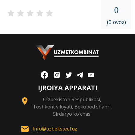
0
(0 ovoz)
IJROIYA APPARATI
O`zbekiston Respublikasi,
Toshkent viloyati, Bekobod shahri,
Sirdaryo ko`chasi
Info@uzbeksteel.uz