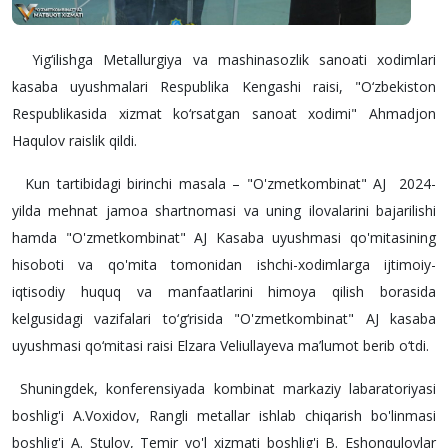
Yig‘ilishga Metallurgiya va mashinasozlik sanoati xodimlari
kasaba uyushmalari Respublika Kengashi raisi, "O‘zbekiston
Respublikasida xizmat ko‘rsatgan sanoat xodimi" Ahmadjon
Haqulov raislik qildi.
Kun tartibidagi birinchi masala – "O'zmetkombinat" AJ 2024-
yilda mehnat jamoa shartnomasi va uning ilovalarini bajarilishi
hamda "O'zmetkombinat" AJ Kasaba uyushmasi qo'mitasining
hisoboti va qo'mita tomonidan ishchi-xodimlarga ijtimoiy-
iqtisodiy huquq va manfaatlarini himoya qilish borasida
kelgusidagi vazifalari to‘g‘risida "O'zmetkombinat" AJ kasaba
uyushmasi qo‘mitasi raisi Elzara Veliullayeva ma’lumot berib o‘tdi.
Shuningdek, konferensiyada kombinat markaziy labaratoriyasi
boshlig'i A.Voxidov, Rangli metallar ishlab chiqarish bo'linmasi
boshlig'i A. Stulov, Temir yo'l xizmati boshlig'i B. Eshonqulovlar