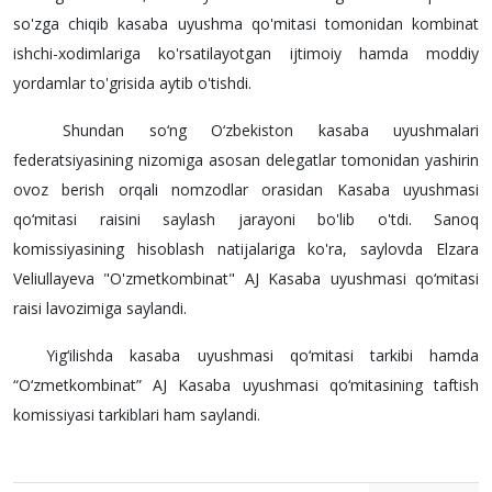
so'zga chiqib kasaba uyushma qo'mitasi tomonidan kombinat
ishchi-xodimlariga ko'rsatilayotgan ijtimoiy hamda moddiy
yordamlar to'grisida aytib o'tishdi.
Shundan so‘ng O‘zbekiston kasaba uyushmalari
federatsiyasining nizomiga asosan delegatlar tomonidan yashirin
ovoz berish orqali nomzodlar orasidan Kasaba uyushmasi
qo‘mitasi raisini saylash jarayoni bo'lib o'tdi. Sanoq
komissiyasining hisoblash natijalariga ko'ra, saylovda Elzara
Veliullayeva "O'zmetkombinat" AJ Kasaba uyushmasi qo‘mitasi
raisi lavozimiga saylandi.
Yig‘ilishda kasaba uyushmasi qo‘mitasi tarkibi hamda
“O‘zmetkombinat” AJ Kasaba uyushmasi qo‘mitasining taftish
komissiyasi tarkiblari ham saylandi.