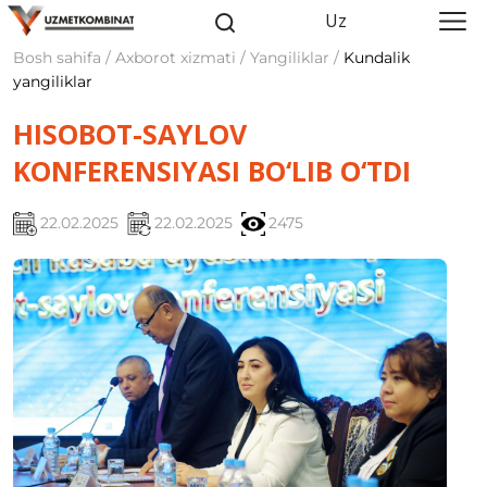
Uz
Bosh sahifa / Axborot xizmati / Yangiliklar /
Kundalik
yangiliklar
HISOBOT-SAYLOV
KONFERENSIYASI BO‘LIB O‘TDI
22.02.2025
22.02.2025
2475