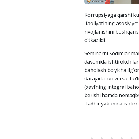
Korrupsiyaga qarshi ku
faoliyatining asosiy yo
rivojlanishini boshqar
o‘tkazildi.
Seminarni Xodimlar mala
davomida ishtirokchilar
baholash bo‘yicha ilg‘o
darajada universal bo‘l
(xavfning integral bahos
berishi hamda nomaqbul 
Tadbir yakunida ishtirok