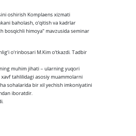
ini oshirish Komplaens xizmati
kani baholash, o‘qitish va kadrlar
uch bosqichli himoya" mavzusida seminar
ig‘i o‘rinbosari M.Kim o‘tkazdi. Tadbir
rning muhim jihati – ularning yuqori
 xavf tahlilidagi asosiy muammolarni
ha sohalarida bir xil yechish imkoniyatini
hdan iboratdir.
i.