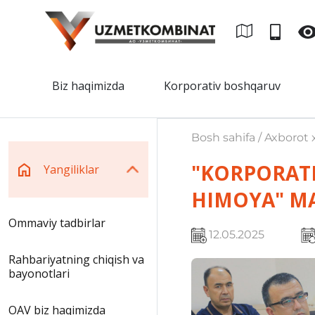
Biz haqimizda
Korporativ boshqaruv
Bosh sahifa / Axborot x
"KORPORATI
Yangiliklar
HIMOYA" MA
Ommaviy tadbirlar
12.05.2025
Rahbariyatning chiqish va
bayonotlari
OAV biz haqimizda