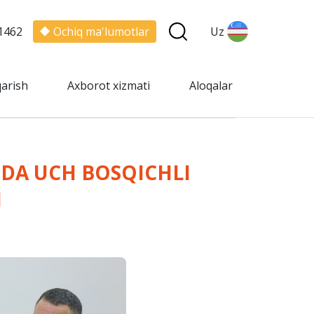
1462
Ochiq ma'lumotlar
Uz
qarish
Axborot xizmati
Aloqalar
IDA UCH BOSQICHLI
I