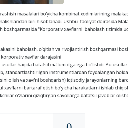
rashish masalalari bo‘yicha kombinat xodimlarining malakas
‘nalishlaridan biri hisoblanadi. Ushbu faoliyat doirasida Mala
ish boshqarmasida "Korporativ xavflarni baholash tizimida 
kasini baholash, o‘qitish va rivojlantirish boshqarmasi boshl
 korporativ xavflar darajasini
r usullar haqida batafsil ma’lumotga ega bo‘lishdi. Bu usulla
ib, standartlashtirilgan instrumentlardan foydalangan holda
ini olish va xavfni boshqarish) iqtisodiy jarayonlarning barc
xavflarni bartaraf etish bo‘yicha harakatlarni ishlab chiqis
chilar o‘zlarini qiziqtirgan savollarga batafsil javoblar olishd
0