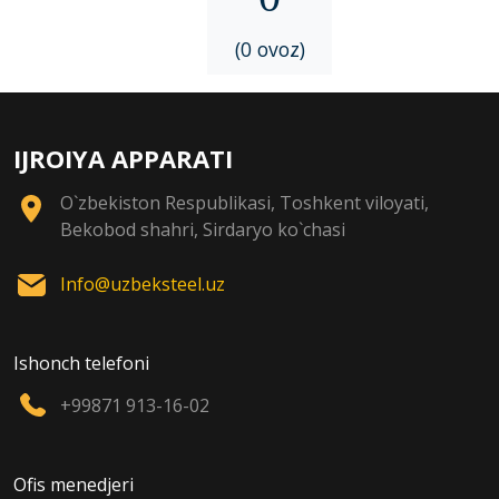
(0 ovoz)
IJROIYA APPARATI
O`zbekiston Respublikasi, Toshkent viloyati,
Bekobod shahri, Sirdaryo ko`chasi
Info@uzbeksteel.uz
Ishonch telefoni
+99871 913-16-02
Ofis menedjeri