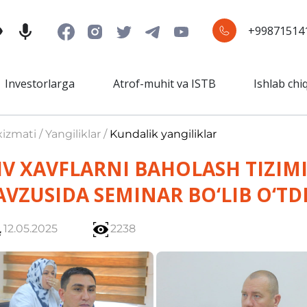
+99871514
Investorlarga
Atrof-muhit va ISTB
Ishlab chi
izmati / Yangiliklar /
Kundalik yangiliklar
V XAVFLARNI BAHOLASH TIZIM
VZUSIDA SEMINAR BO‘LIB O‘TD
12.05.2025
2238