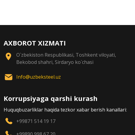
AXBOROT XIZMATI
O`zbekiston Respublikasi, Toshkent viloyati,
Bekobod shahri, Sirdaryo ko`chasi
Info@uzbeksteel.uz
Korrupsiyaga qarshi kurash
Huquqbuzarliklar haqida tezkor xabar berish kanallari:
+99871 514 19 17
+99890 998 67 20