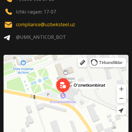
Ichki raqam: 17-07
compliance@uzbeksteel.uz
@UMK_ANTICOR_BOT