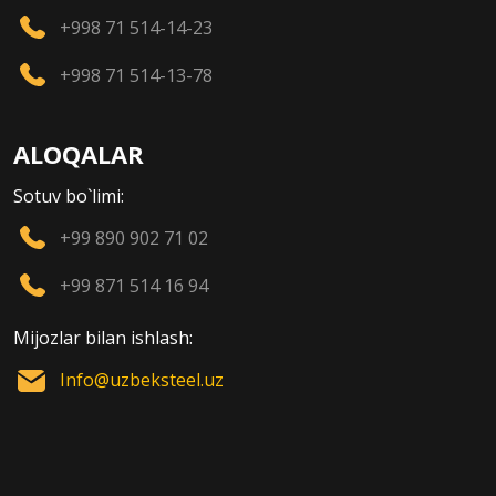
+998 71 514-14-23
+998 71 514-13-78
ALOQALAR
Sotuv bo`limi:
+99 890 902 71 02
+99 871 514 16 94
Mijozlar bilan ishlash:
Info@uzbeksteel.uz