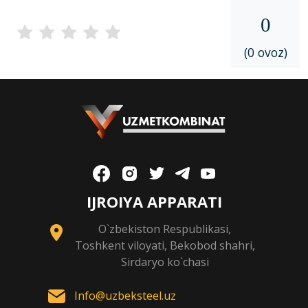
0
(0 ovoz)
IJROIYA APPARATI
O`zbekiston Respublikasi,
Toshkent viloyati, Bekobod shahri,
Sirdaryo ko`chasi
Info@uzbeksteel.uz