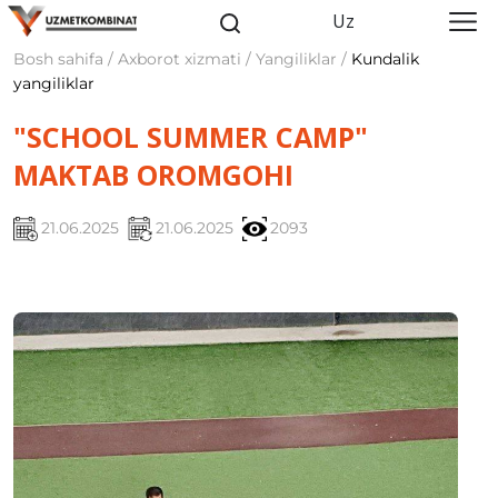
Uz
Bosh sahifa / Axborot xizmati / Yangiliklar /
Kundalik
yangiliklar
"SCHOOL SUMMER CAMP"
MAKTAB OROMGOHI
21.06.2025
21.06.2025
2093