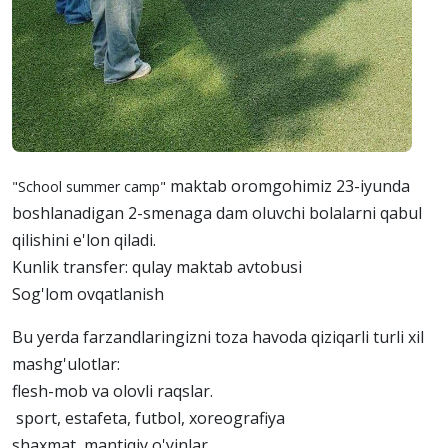
maktab oromgohimiz 23-iyunda
"
School summer camp"
boshlanadigan 2-smenaga dam oluvchi bolalarni qabul
qilishini e'lon qiladi.
Kunlik transfer: qulay maktab avtobusi
Sog'lom ovqatlanish
Bu yerda farzandlaringizni toza havoda qiziqarli turli xil
mashg'ulotlar:
flesh-mob va olovli raqslar.
sport, estafeta, futbol, xoreografiya
shaxmat, mantiqiy o'yinlar