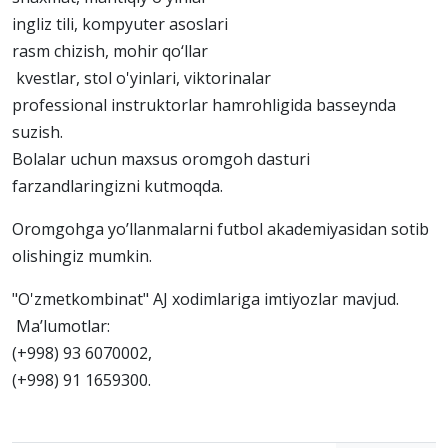
ingliz tili, kompyuter asoslari
rasm chizish, mohir qo‘llar
kvestlar, stol o'yinlari, viktorinalar
professional instruktorlar hamrohligida basseynda
suzish.
Bolalar uchun maxsus oromgoh dasturi
farzandlaringizni kutmoqda.
Oromgohga yo’llanmalarni futbol akademiyasidan sotib
olishingiz mumkin.
"O'zmetkombinat" AJ xodimlariga imtiyozlar mavjud.
Ma’lumotlar:
(+998) 93 6070002,
(+998) 91 1659300.