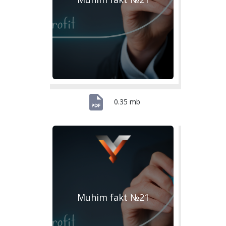
0.35 mb
Muhim fakt №21