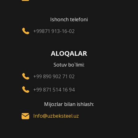
Ishonch telefoni
+99871 913-16-02
ALOQALAR
Sotuv bo`limi:
+99 890 902 71 02
+99 871 514 16 94
Mijozlar bilan ishlash:
Info@uzbeksteel.uz