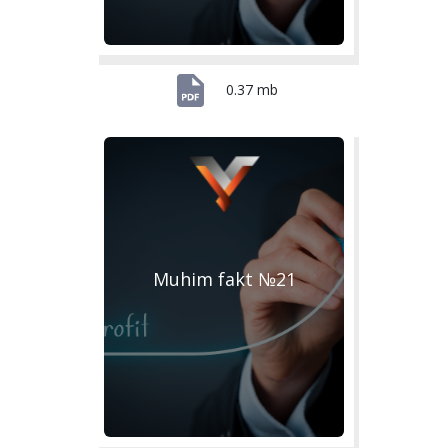
0.37 mb
Muhim fakt №21