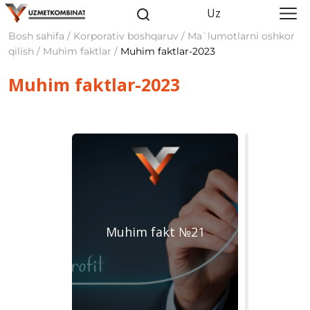
Uz
Bosh sahifa / Korporativ boshqaruv / Ma`lumotlarni oshkor
qilish / Muhim faktlar /
Muhim faktlar-2023
Muhim faktlar-2023
Muhim fakt №21