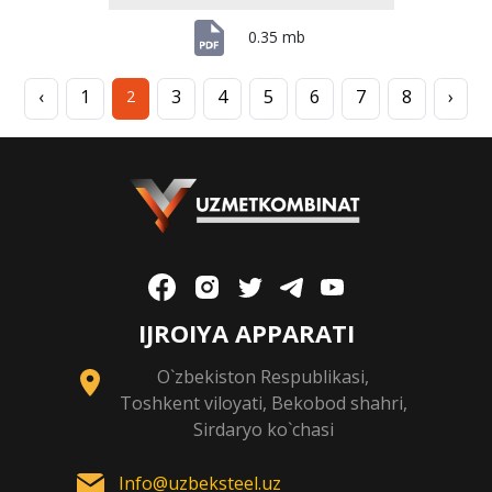
0.35 mb
‹
1
3
4
5
6
7
8
›
2
IJROIYA APPARATI
O`zbekiston Respublikasi,
Toshkent viloyati, Bekobod shahri,
Sirdaryo ko`chasi
Info@uzbeksteel.uz