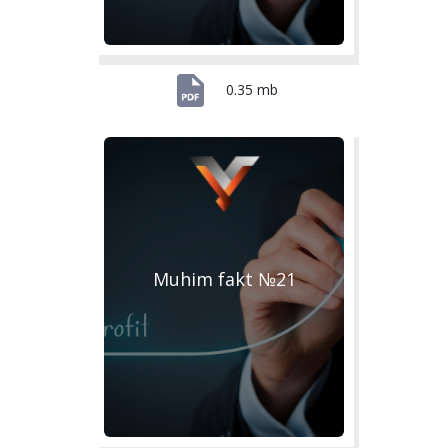
0.35 mb
Muhim fakt №21