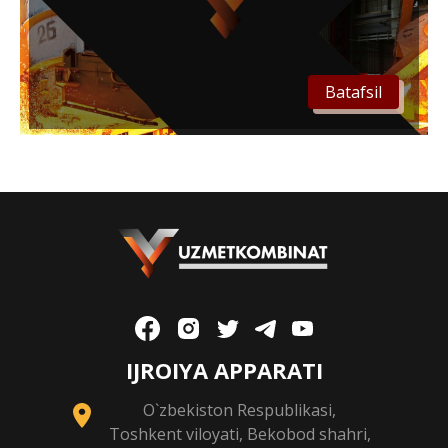
Batafsil
IJROIYA APPARATI
O`zbekiston Respublikasi,
Toshkent viloyati, Bekobod shahri,