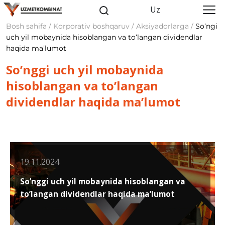
Uz
Bosh sahifa / Korporativ boshqaruv / Aksiyadorlarga /
So‘ngi
uch yil mobaynida hisoblangan va to‘langan dividendlar
haqida maʼlumot
So’nggi uch yil mobaynida
hisoblangan va to’langan
dividendlar haqida ma’lumot
19.11.2024
So’nggi uch yil mobaynida hisoblangan va
to’langan dividendlar haqida ma’lumot