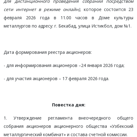
для дистанционного проведения собраний посредством
сети интернет в режиме онлайн
),
которое состоится 23
февраля 202
6
года в 1
1
.00 часов в
Доме культуры
металлургов по адресу: г. Бекабад,
ул
ица
Истикбол,
дом №
1.
Дата формирования реестра акционеров:
- для информирования акционеров –24
января
2026 года;
- для участия акционеров – 17 февраля 202
6
года.
Повестка дня:
1.
Утверждение регламента внеочередного общего
собрания акционеров акционерного общества
«Узбекский
металлургический комбинат»
и состава счетной комиссии.