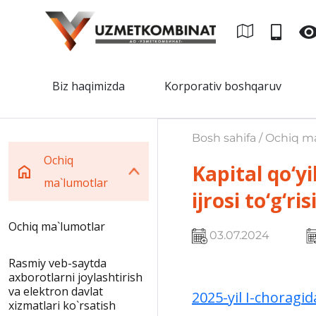
Biz haqimizda
Korporativ boshqaruv
Bosh sahifa / Ochiq m
Ochiq
Kapital qo‘y
ma`lumotlar
ijrosi to‘g‘r
Ochiq ma`lumotlar
03.07.2024
Rasmiy veb-saytda
axborotlarni joylashtirish
va elektron davlat
2025-yil I-choragid
xizmatlari ko`rsatish