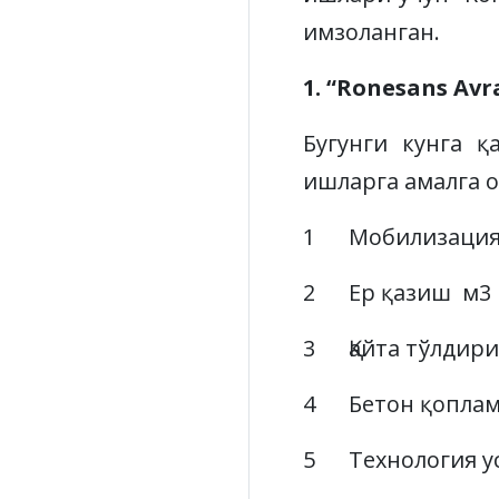
имзоланган.
1. “Ronesans Av
Бугунги кунга 
ишларга амалга 
1 Мобилизация
2 Ер қазиш м3 
3 Қайта тўлдир
4 Бетон қопла
5 Технология ус