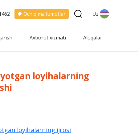
1462
Ochiq ma'lumotlar
Uz
qarish
Axborot xizmati
Aloqalar
ayotgan loyihalarning
ishi
otgan loyihalarning ijrosi