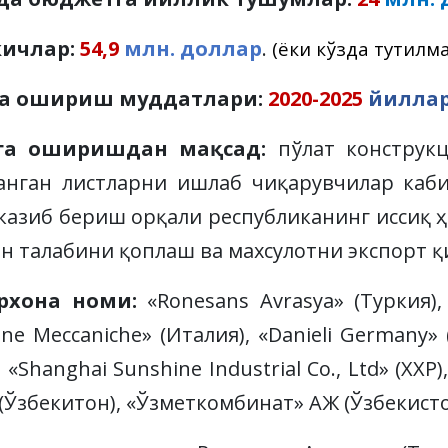
кичлар:
54,9
млн. доллар
.
(ёки кўзда тутилм
га ошириш муддатлари:
2020-2025
йилла
лга оширишдан мақсад:
пўлат конструк
анган листларни ишлаб чиқарувчилар каб
казиб бериш орқали республиканинг иссиқ ҳ
н талабини қоплаш ва махсулотни экспорт 
рхона номи:
«Ronesans Avrasya» (Туркия), 
icine Meccaniche» (Италия), «Danieli Germany»
 «Shanghai Sunshine Industrial Co., Ltd» (ХХР)
 (Ўзбекитон), «Ўзметкомбинат» АЖ (Ўзбекисто