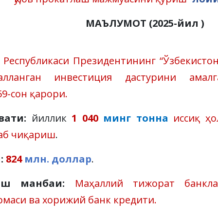
МАЪЛУМОТ (2025-йил )
 Республикаси Президентининг “Ўзбекистон
алланган инвестиция дастурини амал
59-сон қарори.
ввати:
йиллик
1 040
минг тонна
иссиқ ҳо
аб чиқариш
.
:
824
млн. доллар
.
иш манбаи:
Маҳаллий тижорат банкл
рмаси ва хорижий банк кредити.