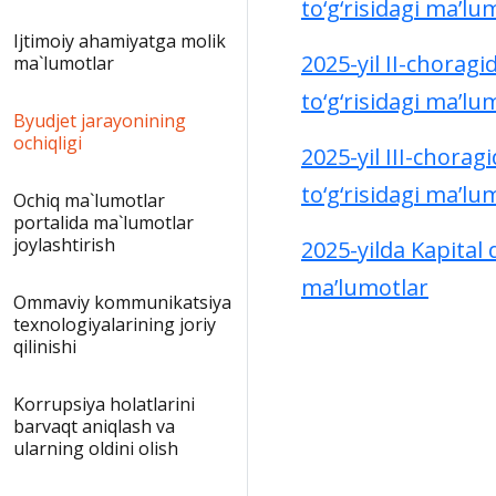
to‘g‘risidagi ma’lu
Ijtimoiy ahamiyatga molik
2025-yil II-choragi
ma`lumotlar
to‘g‘risidagi ma’lu
Byudjet jarayonining
ochiqligi
2025-yil III-chorag
to‘g‘risidagi ma’lu
Ochiq ma`lumotlar
portalida ma`lumotlar
joylashtirish
2025-yilda Kapital 
ma’lumotlar
Ommaviy kommunikatsiya
texnologiyalarining joriy
qilinishi
Korrupsiya holatlarini
barvaqt aniqlash va
ularning oldini olish