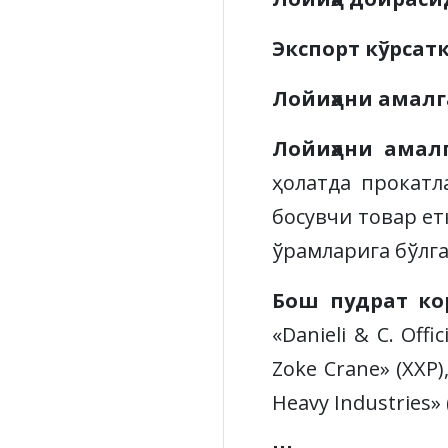
Экспорт кўрсат
Лойиҳани амал
Лойиҳани ама
ҳолатда прокатл
босувчи товар ет
ўрамларига бўлга
Бош пудрат ко
«Danieli & C. Off
Zoke Crane» (ХХР),
Heavy Industries»