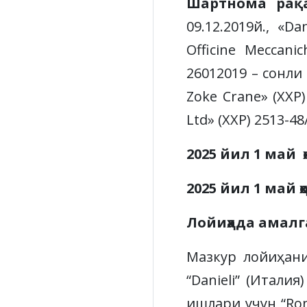
Шартнома рақ
09.12.2019й., «Da
Officine Meccani
26012019 – сонли 
Zoke Crane» (ХХР)
Ltd» (ХХР) 2513-48
2025 йил 1 ма
й
ҳ
2025 йил 1 май
Лойиҳада амал
Мазкур лойиҳани
“Danieli” (Итал
ишлари учун “Ro