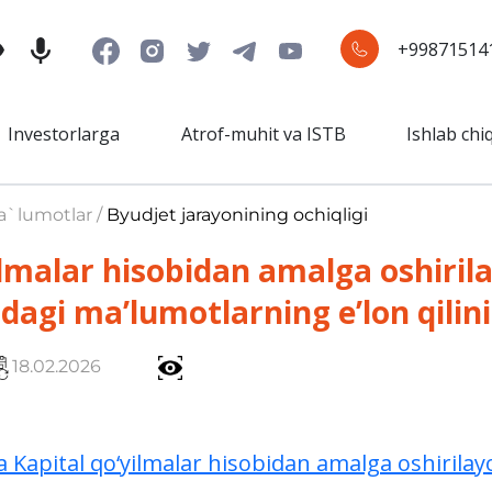
+99871514
Investorlarga
Atrof-muhit va ISTB
Ishlab chi
a`lumotlar /
Byudjet jarayonining ochiqligi
ilmalar hisobidan amalga oshiril
isidagi ma’lumotlarning e’lon qilin
18.02.2026
a Kapital qo‘yilmalar hisobidan amalga oshirilay