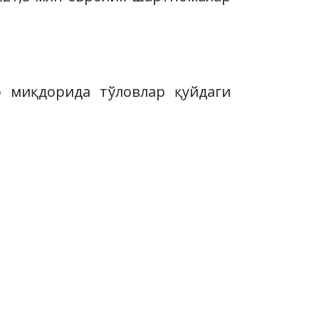
о миқдорида тўловлар қуйдаги