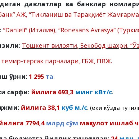
иган давлатлар ва банклар номлари
анк” АЖ, “Тикланиш ва Тараққиёт Жамғарма
:
“Danieli” (Италия), “Ronesans Avrasya” (Tуркия
нзили:
Тошкент вилояти, Бекобод шахри. “
темир-терсак парчалари, ГБЖ, ПВЖ.
иш ўрни:
1 295
та
.
си сарфи:
йилига 693,3
минг кВт/с
.
ҳажми:
йилига 38,1
куб м./с
.
(ёки кўзда тутил
йилига 7794,4
млрд сўм
маҳсулот ишлаб 
ида бюджетга йиллик тушумлар:
24
млн. 