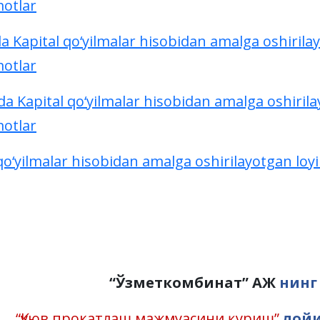
motlar
da Kapital qo‘yilmalar hisobidan amalga oshirilay
motlar
ida Kapital qo‘yilmalar hisobidan amalga oshirila
motlar
qo‘yilmalar hisobidan amalga oshirilayotgan loyiha
“Ўзметкомбинат”
АЖ
нинг
“Қуюв прокатлаш мажмуасини қуриш”
лойи