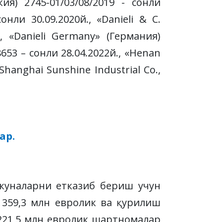
ия) 2745-01/03/08/2019 - сонли
сонли 30.09.2020й., «Danieli & C.
., «Danieli Germany» (Германия)
8653 – сонли 28.04.2022й., «Henan
Shanghai Sunshine Industrial Co.,
ар.
куналарни етказиб бериш учун
и 359,3 млн евролик ва қурилиш
 221,5 млн евролик шартномалар