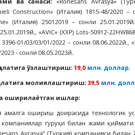
ами ва санаси:
«Ronesans Avrasya» (Турк
nieli Construction» (Италия) 1815-48/2020 – 
che» (Италия) 25012019 – сонли 25.01.2019й
25.01.2019й., «AVIC» (ХХР) Lots-50912-22HW86
 3396-01/03/03/01/2022 – сонли 08.06.2022й., «
/2023 - сонли 08.05.2023й
.
олатига ўзлаштириш:
19,0
млн. доллар.
 ҳолатига молиялаштириш:
39,5
млн. долл
га оширилаётган ишлар:
 амалга ошириш доирасида технологик ус
ия) компаниялар гуруҳи билан жами қиймат
nesans Avrasya” (Tуркия) компанияси билан