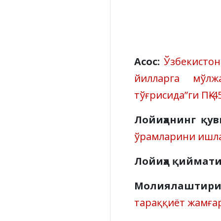
Асос:
Ўзбекистон
йилларга мўлж
тўғрисида”ги ПҚ-4
Лойиҳанинг қу
ўрамларини ишл
Лойиҳа қиймати
Молиялаштир
тараққиёт жамға