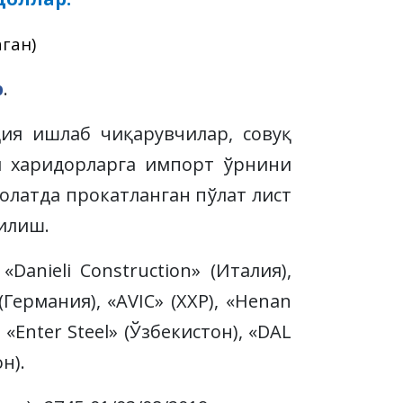
аган)
р
.
ция ишлаб чиқарувчилар, совуқ
и харидорларга импорт ўрнини
олатда прокатланган пўлат лист
қилиш.
«Danieli Construction» (Италия),
 (Германия), «AVIC» (ХХР), «Henan
, «Enter Steel» (Ўзбекистон), «DAL
н).