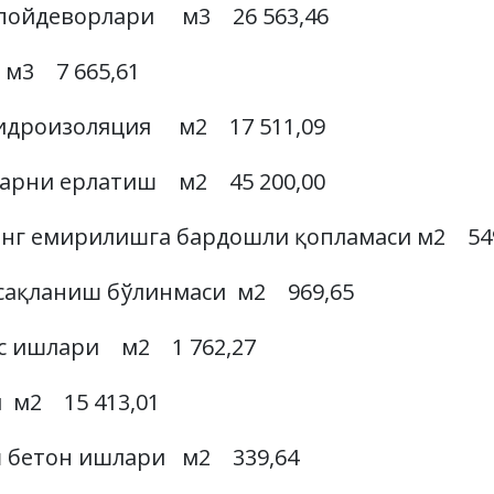
пойдеворлари м3 26 563,46
3 7 665,61
дроизоляция м2 17 511,09
арни ерлатиш м2 45 200,00
нг емирилишга бардошли қопламаси м2 54
сақланиш бўлинмаси м2 969,65
с ишлари м2 1 762,27
 м2 15 413,01
 бетон ишлари м2 339,64