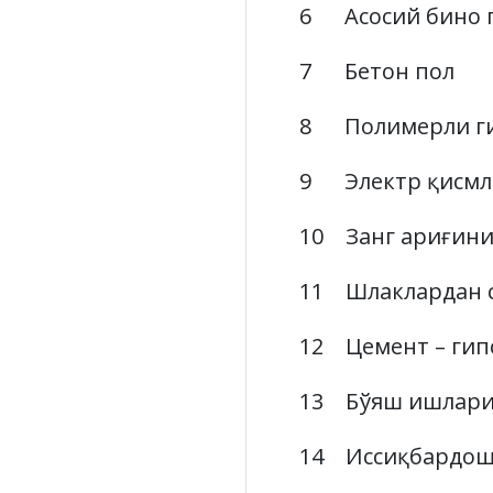
6 Асосий бино 
7 Бетон пол м
8 Полимерли ги
9 Электр қисмл
10 Занг ариғини
11 Шлаклардан 
12 Цемент – гип
13 Бўяш ишлари
14 Иссиқбардош