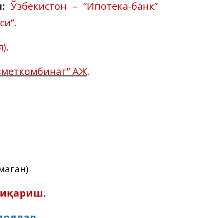
:
Ўзбекистон – “Ипотека-банк”
си”.
).
Ўзметкомбинат” АЖ
.
маган)
чиқариш.
доллар.