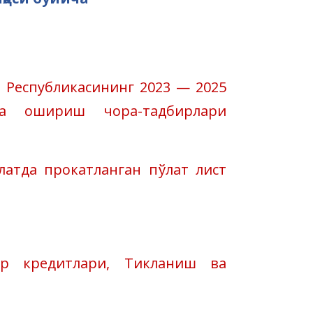
 Республикасининг 2023 — 2025
га ошириш чора-тадбирлари
латда прокатланган пўлат лист
ар кредитлари, Тикланиш ва