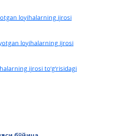
otgan loyihalarning ijrosi
yotgan loyihalarning ijrosi
larning ijrosi to‘g‘risidagi
ҳаси бўйича