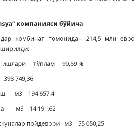
rasya” компанияси бўйича
қадар комбинат томонидан 214,5 млн евр
оширилди:
 ишлари тўплам 90,59 %
398 749,36
иш м3 194 657,4
ма м3 14 191,62
куналар пойдевори м3 55 050,25