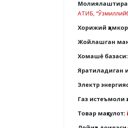
Молиялаштирад
АТИБ, “Ўзмиллийб
Хорижий ҳамкор
Жойлашган ма
Хомашё базаси:
Яратиладиган 
Электр энергия
Газ истеъмоли 
Товар маҳсулот:
Лойиҳа доирас