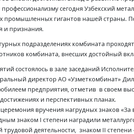
 профессионализму сегодня Узбекский мета
х промышленных гигантов нашей страны. П
я и признания.
уктурных подразделениях комбината проход
отников комбината, внесших достойный вкла
тий состоялось в зале заседаний Исполните
еральный директор АО «Узметкомбинат» Ди
 юбилеем предприятия, отметив в своем вы
 достижениях и перспективных планах.
 церемония вручения нагрудных знаков «За 
ным знаком I степени наградили металлур
й трудовой деятельности, знаком II степени –