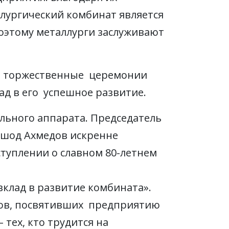
ллургический комбинат является
оэтому металлурги заслуживают
ят торжественные церемонии
д в его успешное развитие.
льного аппарата. Председатель
лшод Ахмедов искренне
ступлении о славном 80-летнем
вклад в развитие комбината».
гов, посвятивших предприятию
 тех, кто трудится на