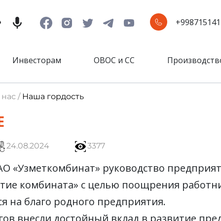
+998715141
Инвесторам
ОВОС и СС
Производств
 нас /
Наша гордость
Е
24.08.2024
3377
 АО «Узметкомбинат» руководство предприя
итие комбината» с целью поощрения работн
я на благо родного предприятия.
ов внесли достойный вклад в развитие пред