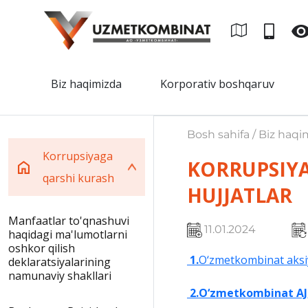
Biz haqimizda
Korporativ boshqaruv
Bosh sahifa / Biz haqi
Korrupsiyaga
KORRUPSIYA
qarshi kurash
HUJJATLAR
Manfaatlar to'qnashuvi
11.01.2024
haqidagi ma'lumotlarni
oshkor qilish
1
.
O‘zmetkombinat aksiy
deklaratsiyalarining
namunaviy shakllari
2.O‘zmetkombinat AJ, u