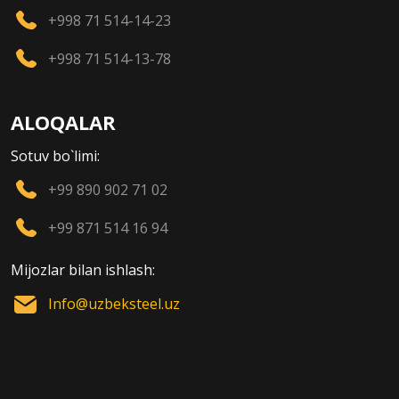
+998 71 514-14-23
+998 71 514-13-78
ALOQALAR
Sotuv bo`limi:
+99 890 902 71 02
+99 871 514 16 94
Mijozlar bilan ishlash:
Info@uzbeksteel.uz