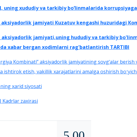
 uning xududiy va tarkibiy bo‘linmalarida korrupsiyaga q
aksiyadorlik jamiyati Кuzatuv kengashi huzuridagi Ко
ksiyadorlik jamiyati,uning hududiy va tarkibiy bo'lin
da xabar bergan xodimlarni rag'batlantirish TARTIBI
rgiya Kombinati” aksiyadorlik jamiyatining sovg‘alar berish 
va ishtirok etish, vakillik xarajatlarini amalga oshirish boʻyic
ing xarid siyosati
 Kadrlar zaxirasi
5.00