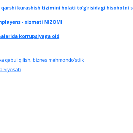
arshi kurashish tizimini holati to‘g‘risidagi hisobotni 
mрlауеns - xizmati NIZOMI
malarida
korrupsiyaga oid
va qabul qilish, biznes mehmondo‘stlik
ha Siyosati