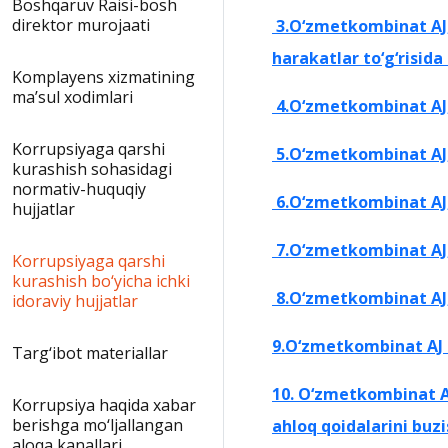
Boshqaruv Raisi-bosh
direktor murojaati
3.O‘zmetkombinat AJ, 
harakatlar to‘g‘risida
Komplayens xizmatining
maʼsul xodimlari
4.O‘zmetkombinat AJ,
Korrupsiyaga qarshi
5
.
O‘zmetkombinat AJ, 
kurashish sohasidagi
normativ-huquqiy
6.O‘zmetkombinat AJ, 
hujjatlar
7
.
O‘zmetkombinat AJ, 
Korrupsiyaga qarshi
kurashish bo‘yicha ichki
8
.O‘zmetkombinat AJ,
idoraviy hujjatlar
9.O‘zmetkombinat AJ i
Targ‘ibot materiallar
10. O‘zmetkombinat AJ
Korrupsiya haqida xabar
berishga mo‘ljallangan
ahloq qoidalarini buz
aloqa kanallari