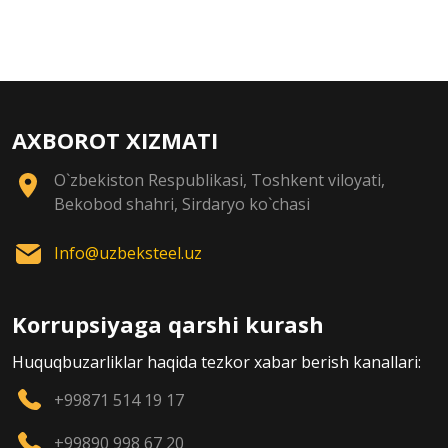
AXBOROT XIZMATI
O`zbekiston Respublikasi, Toshkent viloyati,
Bekobod shahri, Sirdaryo ko`chasi
Info@uzbeksteel.uz
Korrupsiyaga qarshi kurash
Huquqbuzarliklar haqida tezkor xabar berish kanallari:
+99871 514 19 17
+99890 998 67 20