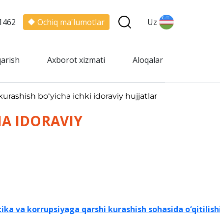
1462
Ochiq ma'lumotlar
Uz
qarish
Axborot xizmati
Aloqalar
urashish bo‘yicha ichki idoraviy hujjatlar
A IDORAVIY
a va korrupsiyaga qarshi kurashish sohasida o‘qitilishin