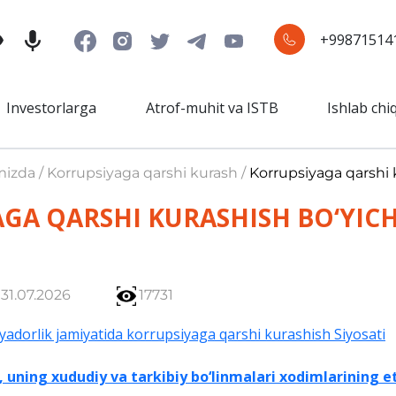
+99871514
Investorlarga
Atrof-muhit va ISTB
Ishlab chi
mizda / Korrupsiyaga qarshi kurash /
Korrupsiyaga qarshi k
GA QARSHI KURASHISH BO‘YICH
31.07.2026
17731
adorlik jamiyatida korrupsiyaga qarshi kurashish Siyosati
ning xududiy va tarkibiy bo‘linmalari xodimlarining etik