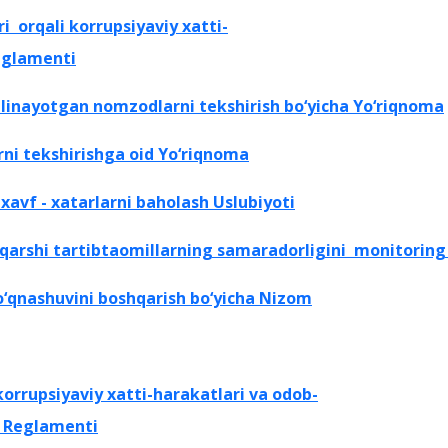
ri
orqali korrupsiyaviy xatti-
Reglamenti
ilinayotgan nomzodlarni tekshirish bo‘yicha Yo‘riqnoma
rni
tekshirishga oid Yo‘riqnoma
xavf - xatarlarni baholash Uslubiyoti
qarshi tartibtaomillarning samaradorligini
monitoring 
‘qnashuvini boshqarish bo‘yicha Nizom
korrupsiyaviy xatti-harakatlari va odob-
ha Reglamenti