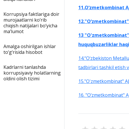
11.O‘zmetkombinat AJ,
Korrupsiya faktlariga doir
murojaatlarni ko‘rib
12."O‘zmetkombinat" 
chiqish natijalari bo‘yicha
maʼlumot
13 "O'zmetkombinat" a
huquqbuzarliklar haqi
Amalga oshirilgan ishlar
to‘g‘risida hisobot
14.“O‘zbekiston Metallu
Kadrlarni tanlashda
tadbirlari tashkil etish 
korrupsiyaviy holatlarning
oldini olish tizimi
15."O'zmetkombinat" AJn
16. "O‘zmetkombinat" AJ