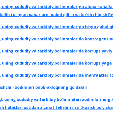
uning xududiy va tarkibiy bo‘linmalariga aloqa kanalla
 kelib tushgan xabarlarni qabul
qilish va ko‘rib chiqish 
 uning xududiy va tarkibiy bo‘linmalariga ishga qabul q
uning xududiy va tarkibiy bo‘linmalarida
kontragentla
uning xududiy va tarkibiy bo‘linmalarida korrupsiyaviy 
uning xududiy va tarkibiy bo‘linmalarida korrupsiyaga
 uning xududiy va tarkibiy bo‘linmalarida manfaatlar
to
shchi - xodimlari odob-axloqining qoidalari
, uning xududiy va tarkibiy bo‘linmalari xodimlarining 
ish holatlari ustidan xizmat tekshirish o‘tkazish bo‘yic