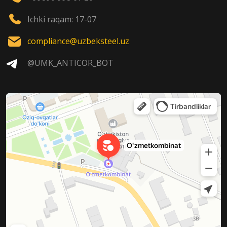
Ichki raqam: 17-07
compliance@uzbeksteel.uz
@UMK_ANTICOR_BOT