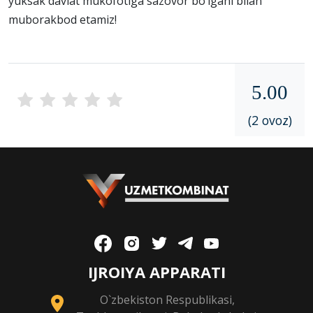
yuksak davlat mukofotiga sazovor bo‘lgani bilan
muborakbod etamiz!
5.00
(2 ovoz)
IJROIYA APPARATI
O`zbekiston Respublikasi,