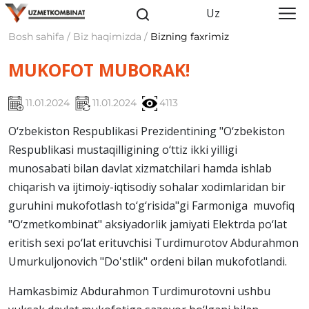
Uz
Bosh sahifa / Biz haqimizda /
Bizning faxrimiz
MUKOFOT MUBORAK!
11.01.2024
11.01.2024
4113
O‘zbekiston Respublikasi Prezidentining "O‘zbekiston
Respublikasi mustaqilligining o‘ttiz ikki yilligi
munosabati bilan davlat xizmatchilari hamda ishlab
chiqarish va ijtimoiy-iqtisodiy sohalar xodimlaridan bir
guruhini mukofotlash to‘g‘risida"gi Farmoniga muvofiq
"O‘zmetkombinat" aksiyadorlik jamiyati Elektrda po‘lat
eritish sexi po‘lat erituvchisi Turdimurotov Abdurahmon
Umurkuljonovich "Do'stlik" ordeni bilan mukofotlandi.
Hamkasbimiz Abdurahmon Turdimurotovni ushbu