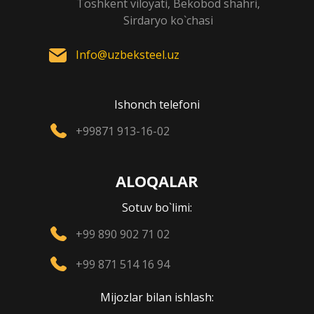
Toshkent viloyati, Bekobod shahri,
Sirdaryo ko`chasi
Info@uzbeksteel.uz
Ishonch telefoni
+99871 913-16-02
ALOQALAR
Sotuv bo`limi:
+99 890 902 71 02
+99 871 514 16 94
Mijozlar bilan ishlash: